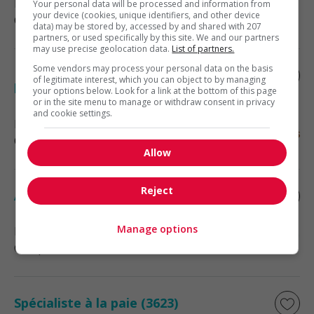
Montréal-Nord
, QC
Your personal data will be processed and information from
your device (cookies, unique identifiers, and other device
Comptabilité, finance et assurance
data) may be stored by, accessed by and shared with 207
partners, or used specifically by this site. We and our partners
may use precise geolocation data.
List of partners.
Some vendors may process your personal data on the basis
Responsable de la comptabilité et de
of legitimate interest, which you can object to by managing
l'administration
your options below. Look for a link at the bottom of this page
or in the site menu to manage or withdraw consent in privacy
and cookie settings.
Montréal
, QC
Comptabilité, finance et assurance
Allow
Reject
Analyste aux avantages sociaux
Manage options
Montréal
, QC
Comptabilité, finance et assurance
Spécialiste à la paie (3623)