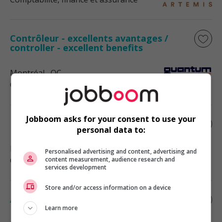
Contrôleur - excellents avantages /
controller - excellent benefits
Montréal
, QC
Comptabilité, finance et assurance
Jobboom asks for your consent to use your
Paie-maître
personal data to:
Montréal
, QC
Personalised advertising and content, advertising and
Comptabilité, finance et assurance
content measurement, audience research and
services development
Store and/or access information on a device
Acheteur - administrateur
Learn more