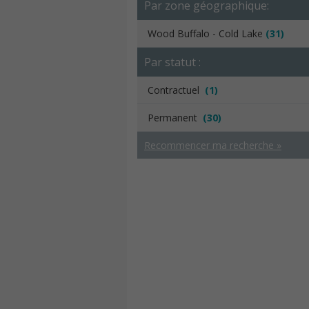
Par zone géographique:
Wood Buffalo - Cold Lake
(31)
Par statut :
Contractuel
(1)
Permanent
(30)
Recommencer ma recherche »