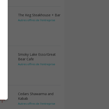
The Keg Steakhouse + Bar
Autres offres de l'entreprise
Smoky Lake Esso/Great
Bear Cafe
Autres offres de l'entreprise
Cedars Shawarma and
Kabab
Autres offres de l'entreprise