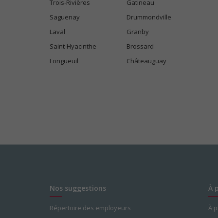
Trois-Rivières
Gatineau
Saguenay
Drummondville
Laval
Granby
Saint-Hyacinthe
Brossard
Longueuil
Châteauguay
Nos suggestions
À 
Répertoire des employeurs
À 