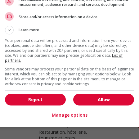
measurement, audience research and services development
Store and/or access information on a device
Cook
Fort Mcmurray
, AB
Learn more
Restauration, hôtellerie,
tourisme et loisirs
Your personal data will be processed and information from your device
(cookies, unique identifiers, and other device data) may be stored by,
accessed by and shared with 207 partners, or used specifically by this
site. We and our partners may use precise geolocation data.
List of
partners.
Cook
Some vendors may process your personal data on the basis of legitimate
interest, which you can object to by managing your options below. Look
Smoky Lake
, AB
for a link at the bottom of this page or in the site menu to manage or
Restauration, hôtellerie,
withdraw consent in privacy and cookie settings.
tourisme et loisirs
Reject
Allow
Manage options
Cook
Fort Mcmurray
, AB
Restauration, hôtellerie,
tourisme et loisirs