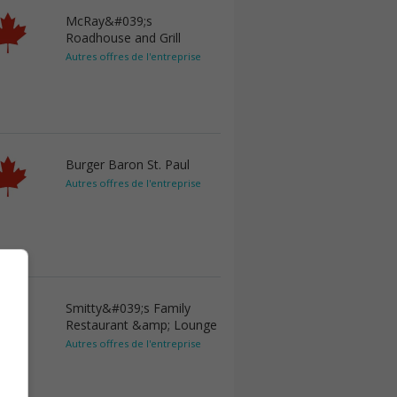
McRay&#039;s
Roadhouse and Grill
Autres offres de l'entreprise
Burger Baron St. Paul
Autres offres de l'entreprise
Smitty&#039;s Family
Restaurant &amp; Lounge
Autres offres de l'entreprise