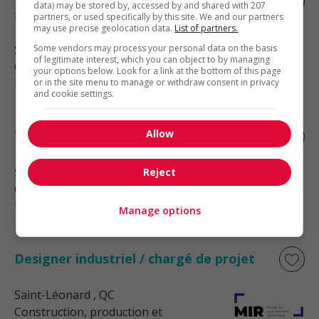
Technicien.ne en génie civil canalisations
data) may be stored by, accessed by and shared with 207
souterraines
partners, or used specifically by this site. We and our partners
may use precise geolocation data.
List of partners.
Some vendors may process your personal data on the basis
Saint-Laurent
, QC
of legitimate interest, which you can object to by managing
Construction, production et
your options below. Look for a link at the bottom of this page
manutention
or in the site menu to manage or withdraw consent in privacy
and cookie settings.
Allow
Technicien de projet
Saint-Laurent
, QC
Reject
Construction, production et
manutention
Manage options
Designer industriel / chargé de projet
Saint-Léonard
, QC
Construction, production et