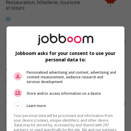
Restauration, hôtellerie, tourisme
et loisirs
Chef
Jobboom asks for your consent to use your
Edmonton
, AB
personal data to:
Restauration, hôtellerie, tourisme
et loisirs
Personalised advertising and content, advertising and
content measurement, audience research and
services development
Store and/or access information on a device
Chef
Learn more
Your personal data will be processed and information from
Edmonton
, AB
your device (cookies, unique identifiers, and other device
Restauration, hôtellerie, tourisme
data) may be stored by, accessed by and shared with 207
partners, or used specifically by this site. We and our partners
et loisirs