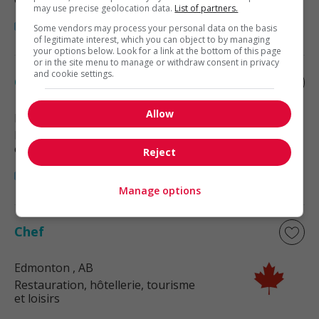
may use precise geolocation data.
List of partners.
Some vendors may process your personal data on the basis
of legitimate interest, which you can object to by managing
your options below. Look for a link at the bottom of this page
or in the site menu to manage or withdraw consent in privacy
and cookie settings.
Chef
Allow
Edmonton
, AB
Restauration, hôtellerie, tourisme
et loisirs
Reject
Manage options
Chef
Edmonton
, AB
Restauration, hôtellerie, tourisme
et loisirs