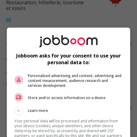
Restauration, hôtellerie, tourisme
et loisirs
Cook
Jobboom asks for your consent to use your
Golden
, BC
personal data to:
Restauration, hôtellerie, tourisme
et loisirs
Personalised advertising and content, advertising and
content measurement, audience research and
services development
Store and/or access information on a device
Cook
Learn more
Your personal data will be processed and information from
Kelowna
, BC
your device (cookies, unique identifiers, and other device
Restauration, hôtellerie, tourisme
data) may be stored by, accessed by and shared with 207
partners, or used specifically by this site. We and our partners
et loisirs