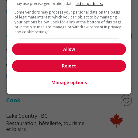
may use precise geolocation data.
List of partners.
Some vendors may process your personal data on the basis
of legitimate interest, which you can object to by managing
your options below. Look for a link at the bottom of this page
or in the site menu to manage or withdraw consent in privacy
and cookie settings.
Cook
Allow
Vernon
, BC
Restauration, hôtellerie, tourisme
et loisirs
Reject
Manage options
Cook
Lake Country
, BC
Restauration, hôtellerie, tourisme
et loisirs