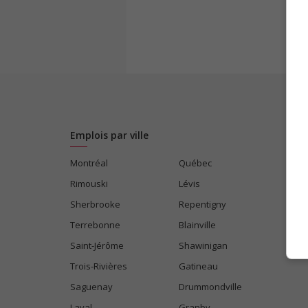
Emplois par ville
Montréal
Québec
Rimouski
Lévis
Sherbrooke
Repentigny
Terrebonne
Blainville
Saint-Jérôme
Shawinigan
Trois-Rivières
Gatineau
Saguenay
Drummondville
Laval
Granby