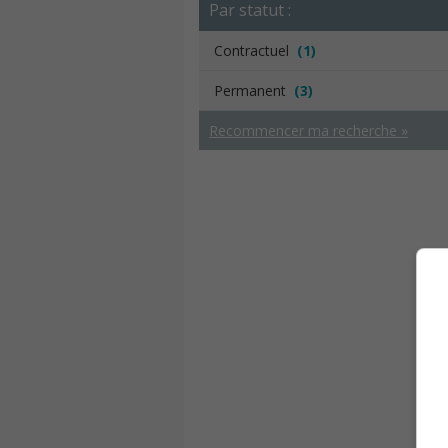
Par statut :
Contractuel
(1)
Permanent
(3)
Recommencer ma recherche »