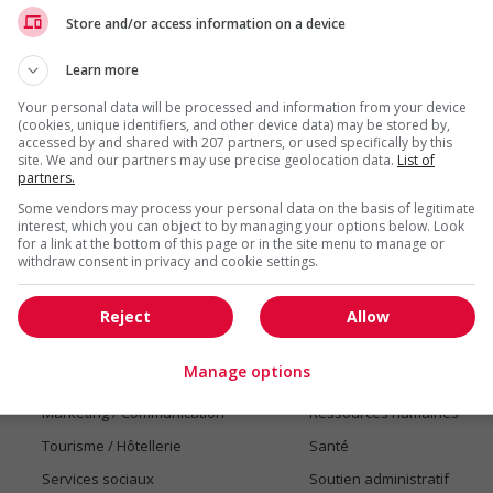
Store and/or access information on a device
1 - 4 de 4 résultats
Learn more
Your personal data will be processed and information from your device
(cookies, unique identifiers, and other device data) may be stored by,
accessed by and shared with 207 partners, or used specifically by this
site. We and our partners may use precise geolocation data.
List of
partners.
Some vendors may process your personal data on the basis of legitimate
Emplois par secteur
interest, which you can object to by managing your options below. Look
for a link at the bottom of this page or in the site menu to manage or
Arts et métiers de la mode
Automobile et transport
withdraw consent in privacy and cookie settings.
Commerce / Offres de serv
Cadres supérieurs
diverses
Reject
Allow
Comptabilité / Assurance
Construction / Manutention
Manage options
Droit
Ingénierie / Sciences
Marketing / Communication
Ressources humaines
Tourisme / Hôtellerie
Santé
Services sociaux
Soutien administratif