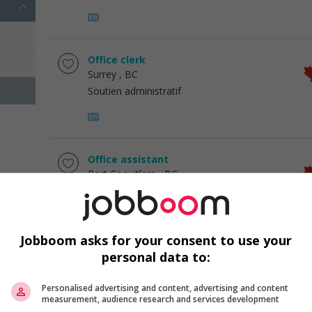
Office clerk
Surrey
, BC
Soutien administratif
Office assistant
Port Coquitlam
, BC
Soutien administratif
Jobboom asks for your consent to use your
personal data to:
Administrative clerk
Vancouver
, BC
Personalised advertising and content, advertising and content
Soutien administratif
measurement, audience research and services development