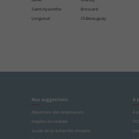
Saint-Hyacinthe
Brossard
Longueuil
Châteauguay
Nos suggestions
À 
Répertoire des employeurs
À 
Emplois en vedette
FA
Guide de la recherche d’emploi
Con