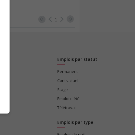
1
Emplois par statut
Permanent
ices
Contractuel
Stage
Emploi d'été
Télétravail
Emplois par type
Emplois de nuit