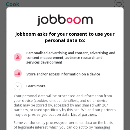
Cook
Coquitlam
, BC
Restauration, hôtellerie, tourisme
et loisirs
Jobboom asks for your consent to use your
personal data to:
Personalised advertising and content, advertising and
content measurement, audience research and
services development
Cook
Store and/or access information on a device
Vancouver
, BC
Restauration, hôtellerie, tourisme
Learn more
et loisirs
Your personal data will be processed and information from
your device (cookies, unique identifiers, and other device
data) may be stored by, accessed by and shared with 207
partners, or used specifically by this site. We and our partners
may use precise geolocation data.
List of partners.
Some vendors may process your personal data on the basis
Cook
of legitimate interest, which you can object to by managing