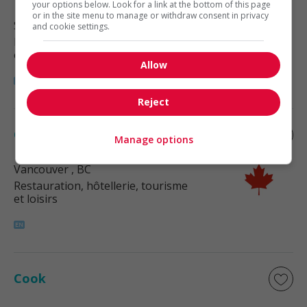
your options below. Look for a link at the bottom of this page
or in the site menu to manage or withdraw consent in privacy
Surrey
, BC
and cookie settings.
Restauration, hôtellerie, tourisme
et loisirs
Allow
Reject
Cook
Manage options
Vancouver
, BC
Restauration, hôtellerie, tourisme
et loisirs
Cook