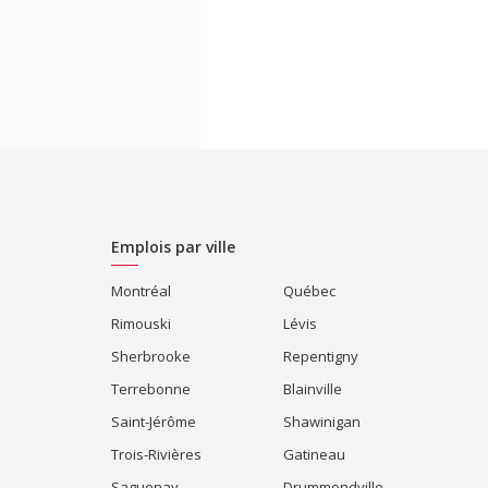
Emplois par ville
Montréal
Québec
Rimouski
Lévis
Sherbrooke
Repentigny
Terrebonne
Blainville
Saint-Jérôme
Shawinigan
Trois-Rivières
Gatineau
Saguenay
Drummondville