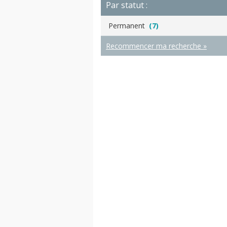
Par statut :
Permanent
(7)
Recommencer ma recherche »