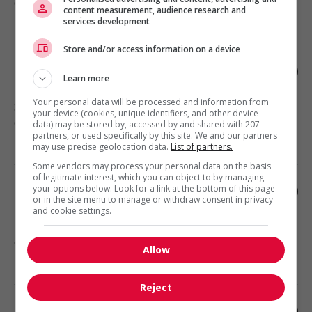
Construction, production et
content measurement, audience research and
manutention
services development
Store and/or access information on a device
Cariste à la production de soir
Learn more
Your personal data will be processed and information from
Saint-Denis-sur-Richelieu
, QC
your device (cookies, unique identifiers, and other device
Construction, production et
data) may be stored by, accessed by and shared with 207
manutention
partners, or used specifically by this site. We and our partners
may use precise geolocation data.
List of partners.
Some vendors may process your personal data on the basis
of legitimate interest, which you can object to by managing
your options below. Look for a link at the bottom of this page
Préposé au démontage de totes de soir
or in the site menu to manage or withdraw consent in privacy
and cookie settings.
Bedford
, QC
Construction, production et
Allow
manutention
Reject
Contremaître maintenance, de soir