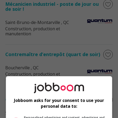
Mécanicien industriel - poste de jour ou
de soir !
Saint-Bruno-de-Montarville
, QC
Construction, production et
manutention
Contremaître d’entrepôt (quart de soir)
Boucherville
, QC
Construction, production et
manutention
Opérateur à la stérilisation de soir
Jobboom asks for your consent to use your
personal data to:
Saint-Denis-sur-Richelieu
, QC
Personalised advertising and content, advertising and