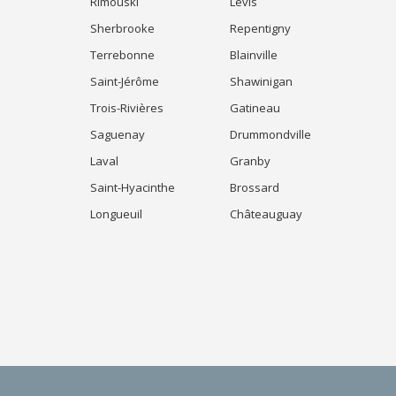
Rimouski
Lévis
Sherbrooke
Repentigny
Terrebonne
Blainville
Saint-Jérôme
Shawinigan
Trois-Rivières
Gatineau
Saguenay
Drummondville
Laval
Granby
Saint-Hyacinthe
Brossard
Longueuil
Châteauguay