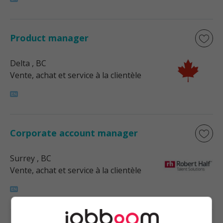
Product manager
Delta
, BC
Vente, achat et service à la clientèle
Corporate account manager
Surrey
, BC
Vente, achat et service à la clientèle