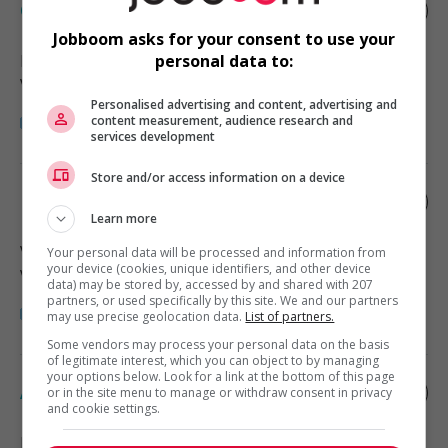
Commercial accounts manager
Jobboom asks for your consent to use your
Richmond
, BC
personal data to:
Vente, achat et service à la clientèle
Personalised advertising and content, advertising and
content measurement, audience research and
services development
Store and/or access information on a device
Regional manager - sales
Learn more
Vancouver
, BC
Your personal data will be processed and information from
your device (cookies, unique identifiers, and other device
Vente, achat et service à la clientèle
data) may be stored by, accessed by and shared with 207
partners, or used specifically by this site. We and our partners
may use precise geolocation data.
List of partners.
Some vendors may process your personal data on the basis
of legitimate interest, which you can object to by managing
your options below. Look for a link at the bottom of this page
Area sales manager
or in the site menu to manage or withdraw consent in privacy
and cookie settings.
Richmond
, BC