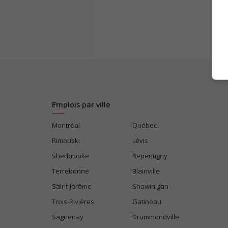
Emplois par ville
Montréal
Québec
Rimouski
Lévis
Sherbrooke
Repentigny
Terrebonne
Blainville
Saint-Jérôme
Shawinigan
Trois-Rivières
Gatineau
Saguenay
Drummondville