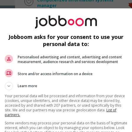
manager
Richmond
, BC
Technologies et médias
numériques
Jobboom asks for your consent to use your
personal data to:
Manager, it (information
Personalised advertising and content, advertising and content
technology) integration
measurement, audience research and services development
Surrey
, BC
Technologies et médias
Store and/or access information on a device
numériques
Learn more
Your personal data will be processed and information from your device
(cookies, unique identifiers, and other device data) may be stored by,
accessed by and shared with 207 partners, or used specifically by this
Software development manager
site. We and our partners may use precise geolocation data.
List of
Vancouver
, BC
partners.
Technologies et médias
Some vendors may process your personal data on the basis of legitimate
numériques
interest, which you can object to by managing your options below. Look