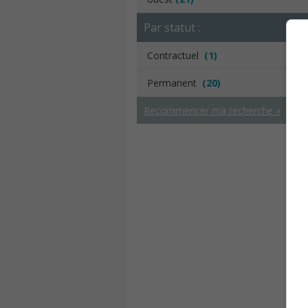
Par statut :
Contractuel
(1)
Permanent
(20)
Recommencer ma recherche »