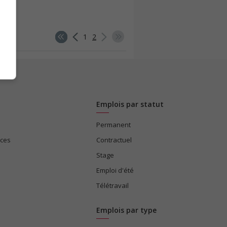
1
2
Emplois par statut
Permanent
ices
Contractuel
Stage
Emploi d'été
Télétravail
Emplois par type