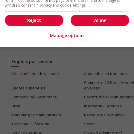
for a link at the bottom of this page or in the site menu to manage or
withdraw consent in privacy and cookie settings.
Reject
Allow
16 - 21 de 21 résultats
Manage options
Emplois par secteur
Arts et métiers de la mode
Automobile et transport
Commerce / Offres de serv
Cadres supérieurs
diverses
Comptabilité / Assurance
Construction / Manutention
Droit
Ingénierie / Sciences
Marketing / Communication
Ressources humaines
Tourisme / Hôtellerie
Santé
Services sociaux
Soutien administratif