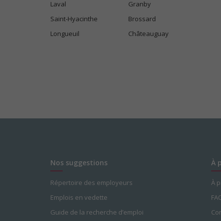
Laval
Granby
Saint-Hyacinthe
Brossard
Longueuil
Châteauguay
Nos suggestions
À 
Répertoire des employeurs
À 
Emplois en vedette
FA
Guide de la recherche d’emploi
Con