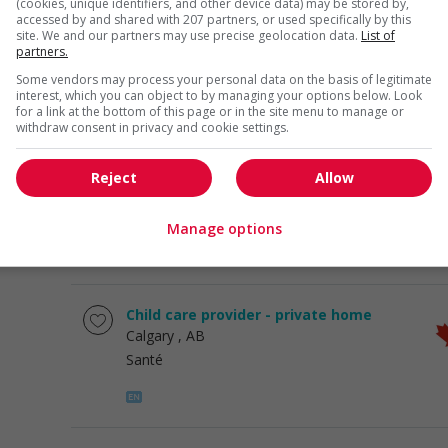
(cookies, unique identifiers, and other device data) may be stored by,
accessed by and shared with 207 partners, or used specifically by this
Child care provider - private home
site. We and our partners may use precise geolocation data.
List of
Chestermere
, AB
partners.
Santé
Some vendors may process your personal data on the basis of legitimate
interest, which you can object to by managing your options below. Look
for a link at the bottom of this page or in the site menu to manage or
withdraw consent in privacy and cookie settings.
Child care provider - private home
Reject
Allow
Calgary
, AB
Santé
Manage options
Child care provider - private home
Calgary
, AB
Santé