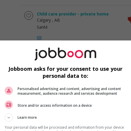
Child care provider - private home
Calgary
, AB
Santé
Child care provider - private home
Calgary
, AB
Jobboom asks for your consent to use your
Santé
personal data to:
Personalised advertising and content, advertising and content
measurement, audience research and services development
Child care provider - private home
Calgary
, AB
Store and/or access information on a device
Santé
Learn more
Your personal data will be processed and information from your device