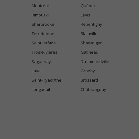
Montréal
Québec
Rimouski
Lévis
Sherbrooke
Repentigny
Terrebonne
Blainville
Saint-Jérôme
Shawinigan
Trois-Rivières
Gatineau
Saguenay
Drummondville
Laval
Granby
Saint-Hyacinthe
Brossard
Longueuil
Châteauguay