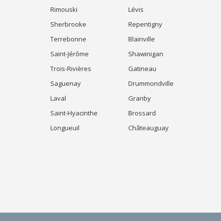
Rimouski
Lévis
Sherbrooke
Repentigny
Terrebonne
Blainville
Saint-Jérôme
Shawinigan
Trois-Rivières
Gatineau
Saguenay
Drummondville
Laval
Granby
Saint-Hyacinthe
Brossard
Longueuil
Châteauguay