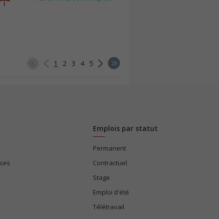
1
2
3
4
5
Emplois par statut
Permanent
ices
Contractuel
Stage
Emploi d'été
Télétravail