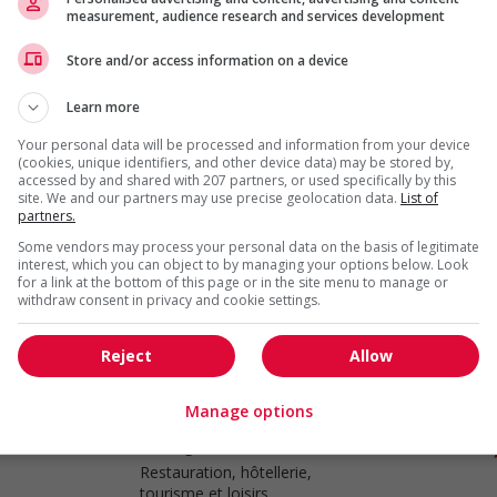
measurement, audience research and services development
Store and/or access information on a device
Food counter attendant
Trail
, BC
Learn more
Restauration, hôtellerie,
tourisme et loisirs
Your personal data will be processed and information from your device
(cookies, unique identifiers, and other device data) may be stored by,
accessed by and shared with 207 partners, or used specifically by this
site. We and our partners may use precise geolocation data.
List of
partners.
Food counter attendant
Some vendors may process your personal data on the basis of legitimate
interest, which you can object to by managing your options below. Look
Invermere
, BC
for a link at the bottom of this page or in the site menu to manage or
Restauration, hôtellerie,
withdraw consent in privacy and cookie settings.
tourisme et loisirs
Reject
Allow
Manage options
Food counter attendant
Castlegar
, BC
Restauration, hôtellerie,
tourisme et loisirs