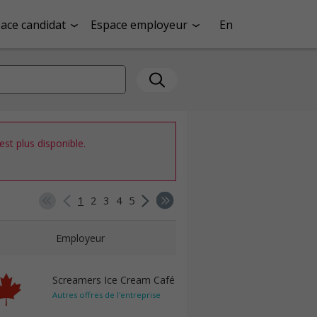
ace candidat
Espace employeur
En
st plus disponible.
1
2
3
4
5
Employeur
Screamers Ice Cream Café
Autres offres de l'entreprise