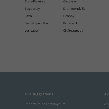
Trois-Rivières
Gatineau
Saguenay
Drummondville
Laval
Granby
Saint-Hyacinthe
Brossard
Longueuil
Châteauguay
Nos suggestions
À 
Répertoire des employeurs
À 