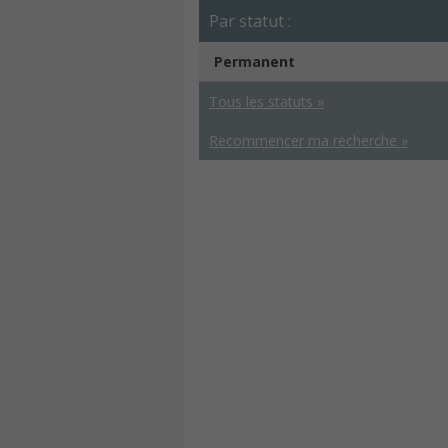
Par statut :
Permanent
Tous les statuts »
Recommencer ma recherche »