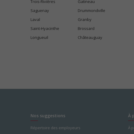
Trois-Rivières
Gatineau
Saguenay
Drummondville
Laval
Granby
Saint-Hyacinthe
Brossard
Longueuil
Châteauguay
Nos suggestions
À 
Répertoire des employeurs
À 