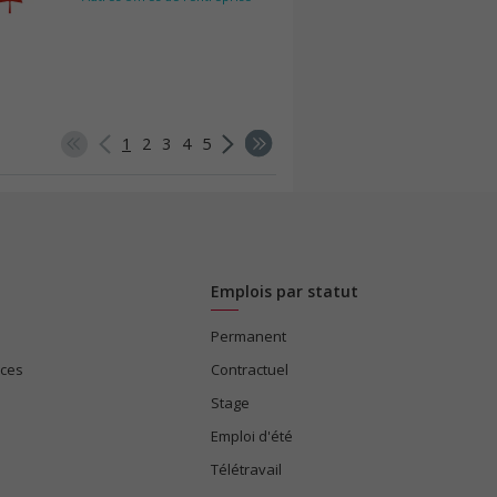
1
2
3
4
5
Emplois par statut
Permanent
ices
Contractuel
Stage
Emploi d'été
Télétravail