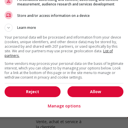
measurement, audience research and services development
Store and/or access information on a device
Retail store supervisor
Langley
, BC
Learn more
Vente, achat et service à
la clientèle
Your personal data will be processed and information from your device
(cookies, unique identifiers, and other device data) may be stored by,
accessed by and shared with 207 partners, or used specifically by this
site. We and our partners may use precise geolocation data.
List of
partners.
Retail store supervisor
Some vendors may process your personal data on the basis of legitimate
interest, which you can object to by managing your options below. Look
Surrey
, BC
for a link at the bottom of this page or in the site menu to manage or
Vente, achat et service à
withdraw consent in privacy and cookie settings.
la clientèle
Reject
Allow
Manage options
Retail store supervisor
Richmond
, BC
Vente, achat et service à
la clientèle