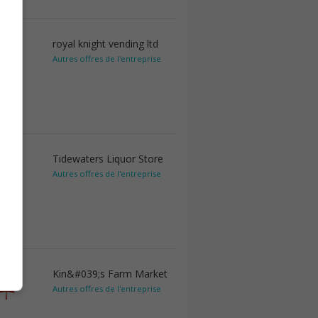
royal knight vending ltd
Autres offres de l'entreprise
Tidewaters Liquor Store
Autres offres de l'entreprise
Kin&#039;s Farm Market
Autres offres de l'entreprise