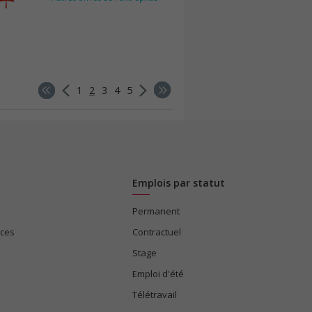
1
2
3
4
5
Emplois par statut
Permanent
ices
Contractuel
Stage
Emploi d'été
Télétravail