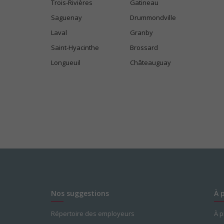
Trois-Rivières
Gatineau
Saguenay
Drummondville
Laval
Granby
Saint-Hyacinthe
Brossard
Longueuil
Châteauguay
Nos suggestions
À 
Répertoire des employeurs
À 