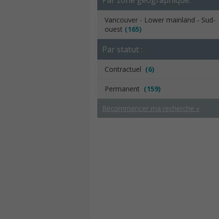
Par zone géographique:
Vancouver - Lower mainland - Sud-
ouest
(165)
Par statut :
Contractuel
(6)
Permanent
(159)
Recommencer ma recherche »