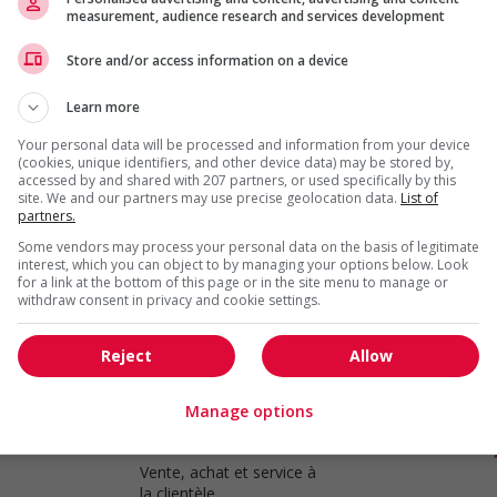
measurement, audience research and services development
Store and/or access information on a device
Retail store supervisor
Langley
, BC
Learn more
Vente, achat et service à
la clientèle
Your personal data will be processed and information from your device
(cookies, unique identifiers, and other device data) may be stored by,
accessed by and shared with 207 partners, or used specifically by this
site. We and our partners may use precise geolocation data.
List of
partners.
Retail store supervisor
Some vendors may process your personal data on the basis of legitimate
interest, which you can object to by managing your options below. Look
Surrey
, BC
for a link at the bottom of this page or in the site menu to manage or
Vente, achat et service à
withdraw consent in privacy and cookie settings.
la clientèle
Reject
Allow
Manage options
Retail store supervisor
Brackendale
, BC
Vente, achat et service à
la clientèle