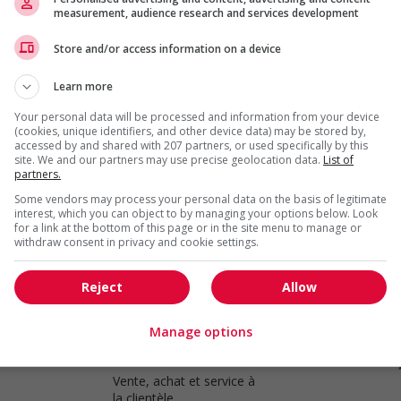
measurement, audience research and services development
Store and/or access information on a device
Store manager - retail
Surrey
, BC
Learn more
Vente, achat et service à
la clientèle
Your personal data will be processed and information from your device
(cookies, unique identifiers, and other device data) may be stored by,
accessed by and shared with 207 partners, or used specifically by this
site. We and our partners may use precise geolocation data.
List of
partners.
Store manager - retail
Some vendors may process your personal data on the basis of legitimate
interest, which you can object to by managing your options below. Look
Delta
, BC
for a link at the bottom of this page or in the site menu to manage or
Vente, achat et service à
withdraw consent in privacy and cookie settings.
la clientèle
Reject
Allow
Manage options
Store manager - retail
West Vancouver
, BC
Vente, achat et service à
la clientèle