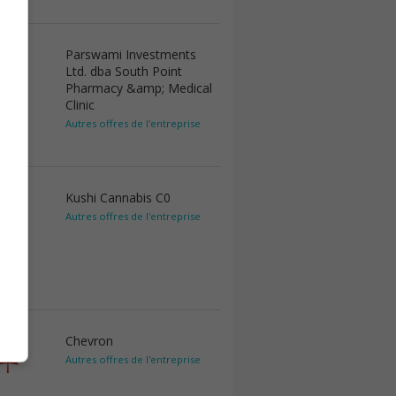
Parswami Investments
Ltd. dba South Point
Pharmacy &amp; Medical
Clinic
Autres offres de l'entreprise
Kushi Cannabis C0
Autres offres de l'entreprise
Chevron
Autres offres de l'entreprise