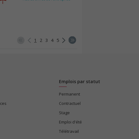
1
2
3
4
5
Emplois par statut
Permanent
ices
Contractuel
Stage
Emploi d'été
Télétravail