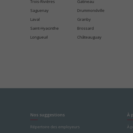
Trois-Rivières
Gatineau
Saguenay
Drummondville
Laval
Granby
Saint-Hyacinthe
Brossard
Longueuil
Châteauguay
Nos suggestions
À 
Répertoire des employeurs
À 