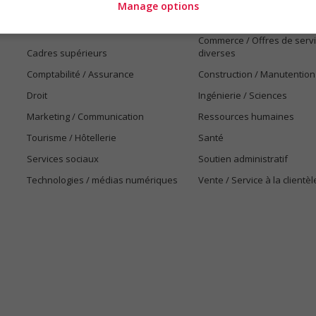
Manage options
Arts et métiers de la mode
Automobile et transport
Commerce / Offres de serv
Cadres supérieurs
diverses
Comptabilité / Assurance
Construction / Manutention
Droit
Ingénierie / Sciences
Marketing / Communication
Ressources humaines
Tourisme / Hôtellerie
Santé
Services sociaux
Soutien administratif
Technologies / médias numériques
Vente / Service à la clientèl