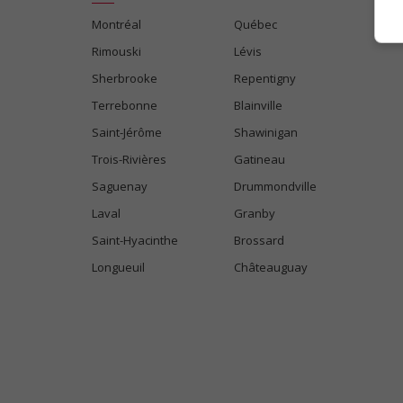
Montréal
Québec
Rimouski
Lévis
Sherbrooke
Repentigny
Terrebonne
Blainville
Saint-Jérôme
Shawinigan
Trois-Rivières
Gatineau
Saguenay
Drummondville
Laval
Granby
Saint-Hyacinthe
Brossard
Longueuil
Châteauguay