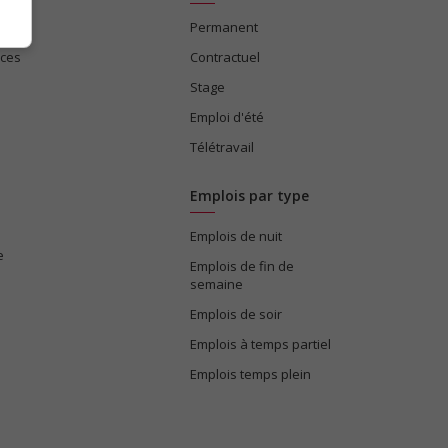
Permanent
ices
Contractuel
Stage
Emploi d'été
Télétravail
Emplois par type
Emplois de nuit
e
Emplois de fin de
semaine
Emplois de soir
Emplois à temps partiel
Emplois temps plein