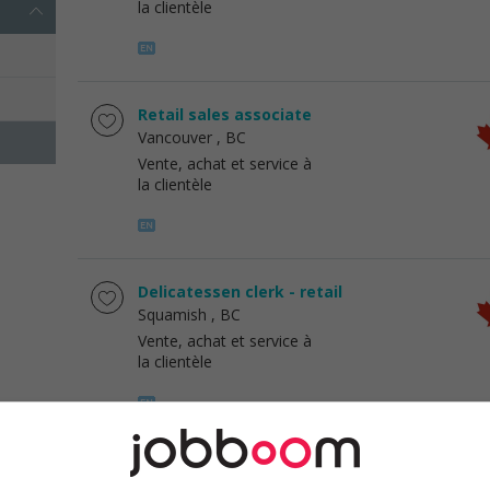
la clientèle
Retail sales associate
Vancouver
, BC
Vente, achat et service à
la clientèle
Delicatessen clerk - retail
Squamish
, BC
Vente, achat et service à
la clientèle
Retail sales associate