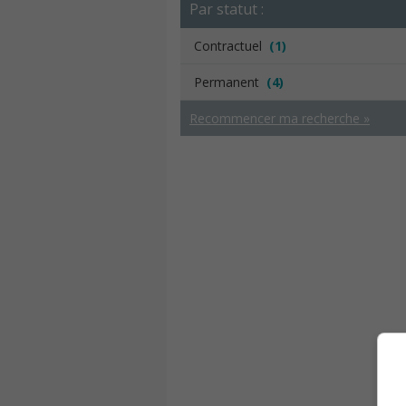
Par statut :
Contractuel
(1)
Permanent
(4)
Recommencer ma recherche »