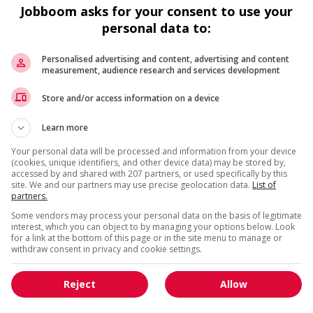
Surrey
, BC
Jobboom asks for your consent to use your
Vente, achat et service à
personal data to:
la clientèle
Personalised advertising and content, advertising and content
measurement, audience research and services development
Store and/or access information on a device
Retail sales associate
Langley
, BC
Learn more
Vente, achat et service à
la clientèle
Your personal data will be processed and information from your device
(cookies, unique identifiers, and other device data) may be stored by,
accessed by and shared with 207 partners, or used specifically by this
site. We and our partners may use precise geolocation data.
List of
partners.
1 - 5 de 5 résultats
Some vendors may process your personal data on the basis of legitimate
interest, which you can object to by managing your options below. Look
for a link at the bottom of this page or in the site menu to manage or
withdraw consent in privacy and cookie settings.
Reject
Allow
Emplois par secteur