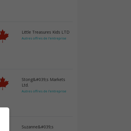
Little Treasures Kids LTD
Autres offres de l'entreprise
Stong&#039;s Markets
Ltd.
Autres offres de l'entreprise
Suzanne&#039;s