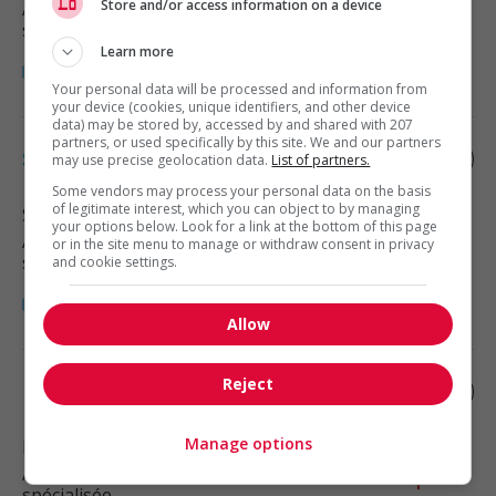
Store and/or access information on a device
Automobile, transport et mécanique
spécialisée
Learn more
Your personal data will be processed and information from
your device (cookies, unique identifiers, and other device
data) may be stored by, accessed by and shared with 207
partners, or used specifically by this site. We and our partners
Supervisor, truck drivers
may use precise geolocation data.
List of partners.
Some vendors may process your personal data on the basis
of legitimate interest, which you can object to by managing
Surrey
, BC
your options below. Look for a link at the bottom of this page
Automobile, transport et mécanique
or in the site menu to manage or withdraw consent in privacy
spécialisée
and cookie settings.
Allow
Reject
Delivery drivers supervisor
Manage options
Richmond
, BC
Automobile, transport et mécanique
spécialisée