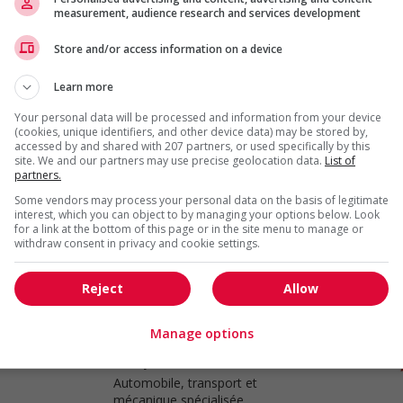
measurement, audience research and services development
Store and/or access information on a device
Truck mechanic
Delta
, BC
Learn more
Automobile, transport et
mécanique spécialisée
Your personal data will be processed and information from your device
(cookies, unique identifiers, and other device data) may be stored by,
accessed by and shared with 207 partners, or used specifically by this
site. We and our partners may use precise geolocation data.
List of
partners.
Mechanic, truck
Some vendors may process your personal data on the basis of legitimate
interest, which you can object to by managing your options below. Look
Langley
, BC
for a link at the bottom of this page or in the site menu to manage or
Automobile, transport et
withdraw consent in privacy and cookie settings.
mécanique spécialisée
Reject
Allow
Manage options
Truck mechanic
Surrey
, BC
Automobile, transport et
mécanique spécialisée