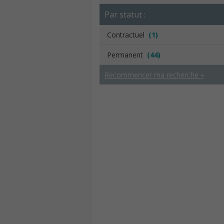
Par statut :
Contractuel
(1)
Permanent
(44)
Recommencer ma recherche »