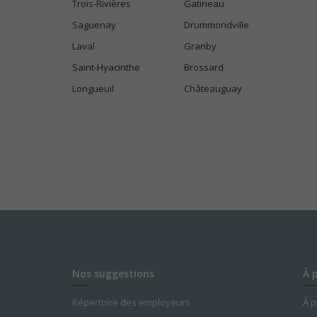
Trois-Rivières
Gatineau
Saguenay
Drummondville
Laval
Granby
Saint-Hyacinthe
Brossard
Longueuil
Châteauguay
Nos suggestions
À 
Répertoire des employeurs
À 