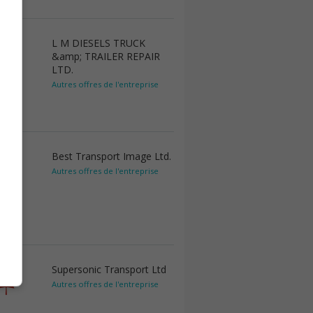
L M DIESELS TRUCK
&amp; TRAILER REPAIR
LTD.
Autres offres de l'entreprise
Best Transport Image Ltd.
Autres offres de l'entreprise
Supersonic Transport Ltd
Autres offres de l'entreprise