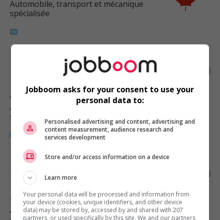
Automobile, transport et mécanique
spécialisée
Long haul truck driver
Jobboom asks for your consent to use your
Abbotsford
, BC
personal data to:
Automobile, transport et mécanique
spécialisée
Personalised advertising and content, advertising and
content measurement, audience research and
services development
Store and/or access information on a device
Truck driver, long haul
Learn more
Your personal data will be processed and information from
Delta
, BC
your device (cookies, unique identifiers, and other device
Automobile, transport et mécanique
data) may be stored by, accessed by and shared with 207
partners, or used specifically by this site. We and our partners
spécialisée