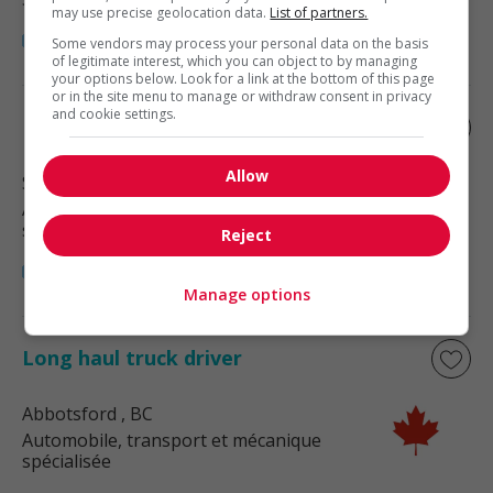
may use precise geolocation data.
List of partners.
Some vendors may process your personal data on the basis
of legitimate interest, which you can object to by managing
your options below. Look for a link at the bottom of this page
or in the site menu to manage or withdraw consent in privacy
and cookie settings.
Long haul truck driver
Allow
Surrey
, BC
Automobile, transport et mécanique
spécialisée
Reject
Manage options
Long haul truck driver
Abbotsford
, BC
Automobile, transport et mécanique
spécialisée