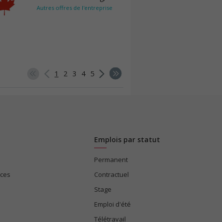
Autres offres de l'entreprise
1
2
3
4
5
Emplois par statut
Permanent
ices
Contractuel
Stage
Emploi d'été
Télétravail