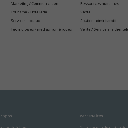
Marketing / Communication
Ressources humaines
Tourisme / Hôtellerie
Santé
Services sociaux
Soutien administratif
Technologies / médias numériques
Vente / Service à la clientèl
propos
Partenaires
propos de Jobboom
Notre réseau de partenaire