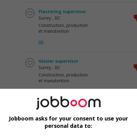
Plastering supervisor
Surrey
, BC
Construction, production
et manutention
Glazier supervisor
Surrey
, BC
Construction, production
et manutention
Lathers supervisor
Vancouver
, BC
Jobboom asks for your consent to use your
Construction, production
personal data to:
et manutention