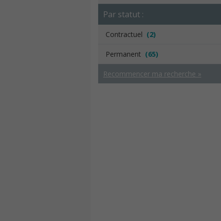
Par statut :
Contractuel
(2)
Permanent
(65)
Recommencer ma recherche »