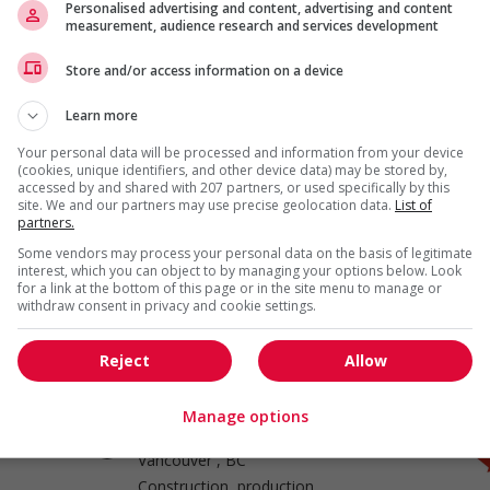
Personalised advertising and content, advertising and content
measurement, audience research and services development
Store and/or access information on a device
Glazier supervisor
Port Coquitlam
, BC
Learn more
Construction, production
et manutention
Your personal data will be processed and information from your device
(cookies, unique identifiers, and other device data) may be stored by,
accessed by and shared with 207 partners, or used specifically by this
site. We and our partners may use precise geolocation data.
List of
partners.
Some vendors may process your personal data on the basis of legitimate
Construction site supervisor
interest, which you can object to by managing your options below. Look
Burnaby
, BC
for a link at the bottom of this page or in the site menu to manage or
withdraw consent in privacy and cookie settings.
Construction, production
et manutention
Reject
Allow
Manage options
Painting supervisor - construction
Vancouver
, BC
Construction, production