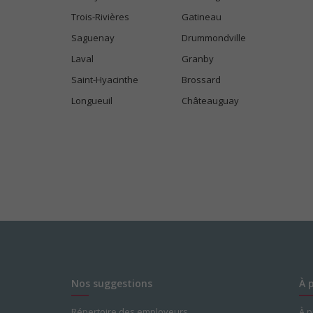
Trois-Rivières
Gatineau
Saguenay
Drummondville
Laval
Granby
Saint-Hyacinthe
Brossard
Longueuil
Châteauguay
Nos suggestions
À 
Répertoire des employeurs
À 