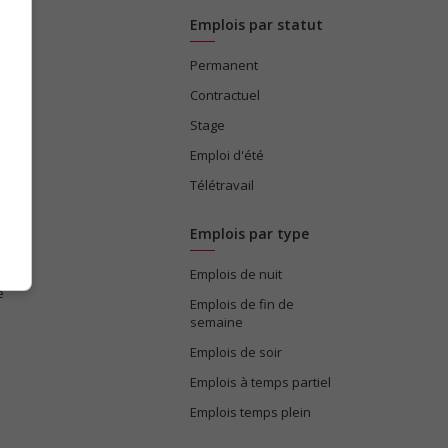
Emplois par statut
Permanent
ices
Contractuel
Stage
Emploi d'été
Télétravail
Emplois par type
Emplois de nuit
e
Emplois de fin de
semaine
Emplois de soir
Emplois à temps partiel
Emplois temps plein