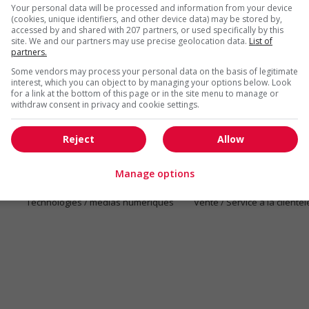
Your personal data will be processed and information from your device
Emplois par secteur
(cookies, unique identifiers, and other device data) may be stored by,
accessed by and shared with 207 partners, or used specifically by this
site. We and our partners may use precise geolocation data.
List of
Arts et métiers de la mode
Automobile et transport
partners.
Commerce / Offres de serv
Some vendors may process your personal data on the basis of legitimate
Cadres supérieurs
diverses
interest, which you can object to by managing your options below. Look
for a link at the bottom of this page or in the site menu to manage or
Comptabilité / Assurance
Construction / Manutention
withdraw consent in privacy and cookie settings.
Droit
Ingénierie / Sciences
Reject
Allow
Marketing / Communication
Ressources humaines
Tourisme / Hôtellerie
Santé
Manage options
Services sociaux
Soutien administratif
Technologies / médias numériques
Vente / Service à la clientèl