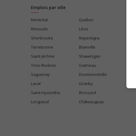
Emplois par ville
Montréal
Québec
Rimouski
Lévis
Sherbrooke
Repentigny
Terrebonne
Blainville
Saint-Jérôme
Shawinigan
Trois-Rivières
Gatineau
Saguenay
Drummondville
Laval
Granby
Saint-Hyacinthe
Brossard
Longueuil
Châteauguay