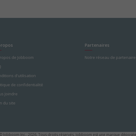
propos
Partenaires
propos de Jobboom
Notre réseau de partenaire
Q
ditions d'utilisation
itique de confidentialité
s Joindre
n du site
© Jobboom Inc., 2026. Tous droits réservés.
Jobboom est une marque déposée