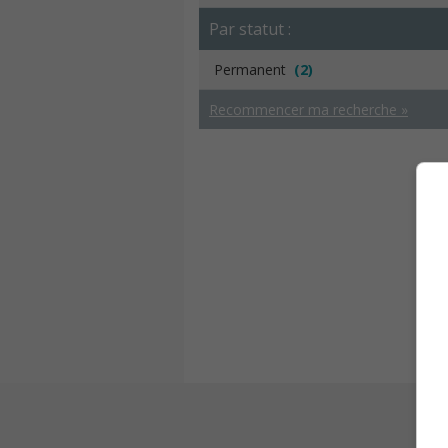
Par statut :
Permanent
(2)
Recommencer ma recherche »