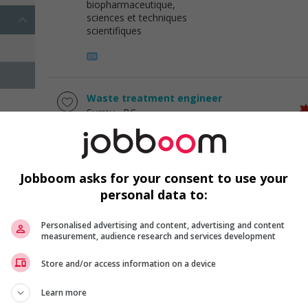
biopharmaceutique,
sciences et techniques
scientifiques
Waste treatment engineer
Surrey
, BC
Génie,
biopharmaceutique,
sciences et techniques
scientifiques
Jobboom asks for your consent to use your
personal data to:
Personalised advertising and content, advertising and content
1 - 2 de 2 résultats
measurement, audience research and services development
Store and/or access information on a device
Learn more