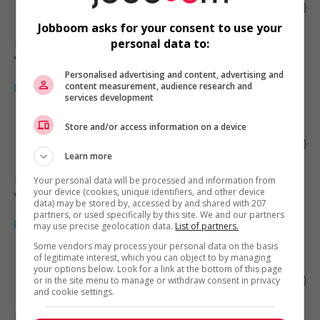
Retail store supervisor
Jobboom asks for your consent to use your
Fernie
, BC
personal data to:
Vente, achat et service à la clientèle
Personalised advertising and content, advertising and
content measurement, audience research and
services development
Store and/or access information on a device
Retail store supervisor
Learn more
Nelson
, BC
Your personal data will be processed and information from
your device (cookies, unique identifiers, and other device
Vente, achat et service à la clientèle
data) may be stored by, accessed by and shared with 207
partners, or used specifically by this site. We and our partners
may use precise geolocation data.
List of partners.
Some vendors may process your personal data on the basis
of legitimate interest, which you can object to by managing
your options below. Look for a link at the bottom of this page
Retail store supervisor
or in the site menu to manage or withdraw consent in privacy
and cookie settings.
Invermere
, BC