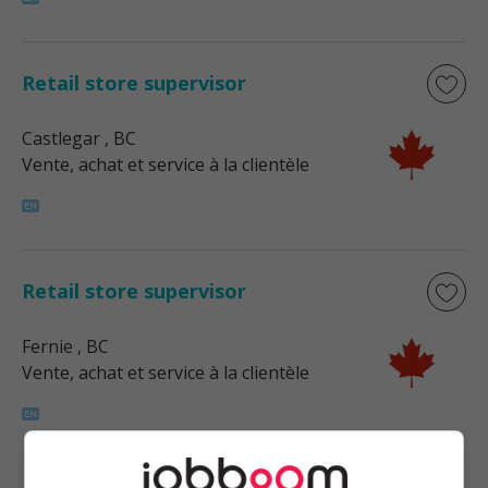
Retail store supervisor
Castlegar
, BC
Vente, achat et service à la clientèle
Retail store supervisor
Fernie
, BC
Vente, achat et service à la clientèle