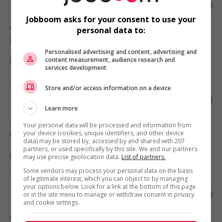
Retail store supervisor
Jobboom asks for your consent to use your
Vernon
, BC
personal data to:
Vente, achat et service à la clientèle
Personalised advertising and content, advertising and
content measurement, audience research and
services development
Store and/or access information on a device
Retail store supervisor
Learn more
Penticton
, BC
Your personal data will be processed and information from
your device (cookies, unique identifiers, and other device
Vente, achat et service à la clientèle
data) may be stored by, accessed by and shared with 207
partners, or used specifically by this site. We and our partners
may use precise geolocation data.
List of partners.
Some vendors may process your personal data on the basis
of legitimate interest, which you can object to by managing
your options below. Look for a link at the bottom of this page
Retail store supervisor
or in the site menu to manage or withdraw consent in privacy
and cookie settings.
Vernon
, BC