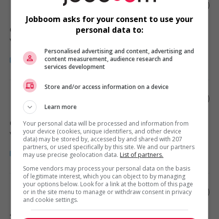
Rentals manager
Jobboom asks for your consent to use your
Cassidy
, BC
personal data to:
Vente, achat et service à la clientèle
Personalised advertising and content, advertising and
content measurement, audience research and
services development
Store and/or access information on a device
Rentals manager
Learn more
Comox
, BC
Your personal data will be processed and information from
your device (cookies, unique identifiers, and other device
Vente, achat et service à la clientèle
data) may be stored by, accessed by and shared with 207
partners, or used specifically by this site. We and our partners
may use precise geolocation data.
List of partners.
Some vendors may process your personal data on the basis
of legitimate interest, which you can object to by managing
your options below. Look for a link at the bottom of this page
Rentals manager
or in the site menu to manage or withdraw consent in privacy
and cookie settings.
Sidney
, BC