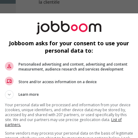
la clientèle
1 - 1 de 1 résultats
Jobboom asks for your consent to use your
personal data to:
Personalised advertising and content, advertising and content
measurement, audience research and services development
Emplois par secteur
Store and/or access information on a device
Arts et métiers de la mode
Automobile et transport
Commerce / Offres de serv
Learn more
Cadres supérieurs
diverses
Your personal data will be processed and information from your device
Comptabilité / Assurance
Construction / Manutention
(cookies, unique identifiers, and other device data) may be stored by,
accessed by and shared with 207 partners, or used specifically by this
Droit
Ingénierie / Sciences
site. We and our partners may use precise geolocation data.
List of
partners.
Marketing / Communication
Ressources humaines
Some vendors may process your personal data on the basis of legitimate
Tourisme / Hôtellerie
Santé