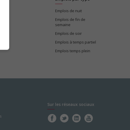
Emplois de nuit
e
Emplois de fin de
semaine
Emplois de soir
Emplois à temps partiel
Emplois temps plein
Sur les réseaux sociaux
s