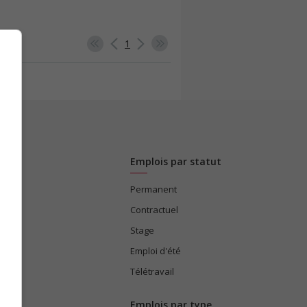
1
Emplois par statut
Permanent
ices
Contractuel
Stage
Emploi d'été
Télétravail
Emplois par type