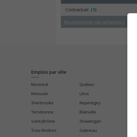
Contractuel
(1)
Recommencer ma recherche »
Emplois par ville
Montréal
Québec
Rimouski
Lévis
Sherbrooke
Repentigny
Terrebonne
Blainville
Saint-Jérôme
Shawinigan
Trois-Rivières
Gatineau