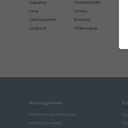
Saguenay
Drummondville
Laval
Granby
Saint-Hyacinthe
Brossard
Longueuil
Châteauguay
Nos suggestions
À 
Répertoire des employeurs
À 
Emplois en vedette
FA