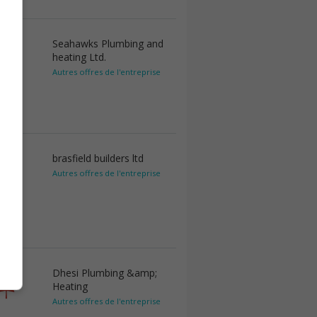
Seahawks Plumbing and
heating Ltd.
Autres offres de l'entreprise
brasfield builders ltd
Autres offres de l'entreprise
Dhesi Plumbing &amp;
Heating
Autres offres de l'entreprise