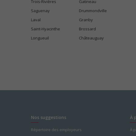
Trois-Rivières
Gatineau
Saguenay
Drummondville
Laval
Granby
Saint-Hyacinthe
Brossard
Longueuil
Châteauguay
Nos suggestions
À 
Répertoire des employeurs
À 