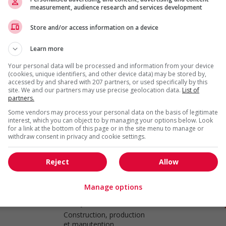
measurement, audience research and services development
Store and/or access information on a device
Plumber
Surrey
, BC
Learn more
Construction, production
et manutention
Your personal data will be processed and information from your device
(cookies, unique identifiers, and other device data) may be stored by,
accessed by and shared with 207 partners, or used specifically by this
site. We and our partners may use precise geolocation data.
List of
partners.
Plumber
Some vendors may process your personal data on the basis of legitimate
interest, which you can object to by managing your options below. Look
Richmond
, BC
for a link at the bottom of this page or in the site menu to manage or
Construction, production
withdraw consent in privacy and cookie settings.
et manutention
Reject
Allow
Manage options
Plumber
Surrey
, BC
Construction, production
et manutention