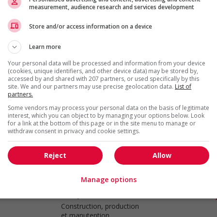
measurement, audience research and services development
Store and/or access information on a device
Plumber
Chilliwack
, BC
Learn more
Construction, production
et manutention
Your personal data will be processed and information from your device
(cookies, unique identifiers, and other device data) may be stored by,
accessed by and shared with 207 partners, or used specifically by this
site. We and our partners may use precise geolocation data.
List of
partners.
Plumber
Some vendors may process your personal data on the basis of legitimate
interest, which you can object to by managing your options below. Look
Surrey
, BC
for a link at the bottom of this page or in the site menu to manage or
Construction, production
withdraw consent in privacy and cookie settings.
et manutention
Reject
Allow
Manage options
Plumber
Surrey
, BC
Construction, production
et manutention