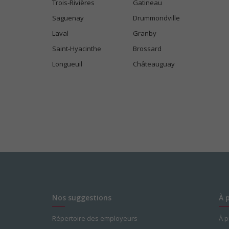
Trois-Rivières
Gatineau
Saguenay
Drummondville
Laval
Granby
Saint-Hyacinthe
Brossard
Longueuil
Châteauguay
Nos suggestions
À 
Répertoire des employeurs
À 