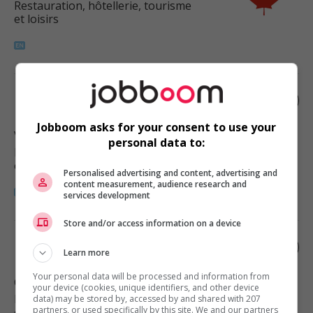
Restauration, hôtellerie, tourisme
et loisirs
Food counter attendant
Jobboom asks for your consent to use your
Victoria
, BC
personal data to:
Restauration, hôtellerie, tourisme
et loisirs
Personalised advertising and content, advertising and
content measurement, audience research and
services development
Store and/or access information on a device
Food counter attendant
Learn more
Your personal data will be processed and information from
Campbell River
, BC
your device (cookies, unique identifiers, and other device
Restauration, hôtellerie, tourisme
data) may be stored by, accessed by and shared with 207
partners, or used specifically by this site. We and our partners
et loisirs