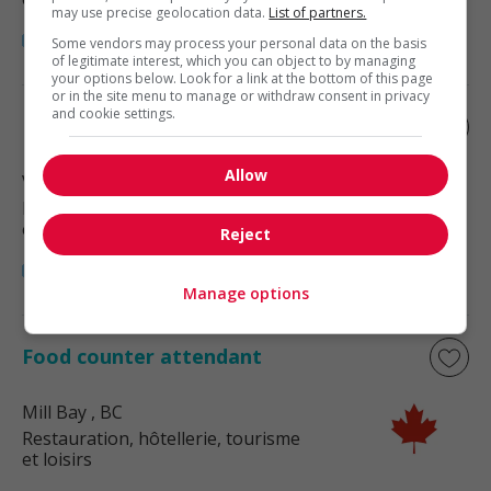
may use precise geolocation data.
List of partners.
Some vendors may process your personal data on the basis
of legitimate interest, which you can object to by managing
your options below. Look for a link at the bottom of this page
or in the site menu to manage or withdraw consent in privacy
and cookie settings.
Food counter attendant
Allow
Victoria
, BC
Restauration, hôtellerie, tourisme
et loisirs
Reject
Manage options
Food counter attendant
Mill Bay
, BC
Restauration, hôtellerie, tourisme
et loisirs