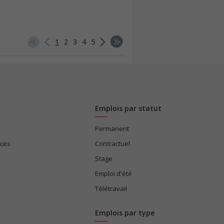
1
2
3
4
5
Emplois par statut
Permanent
ices
Contractuel
Stage
Emploi d'été
Télétravail
Emplois par type