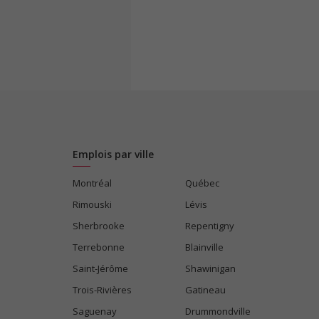
Emplois par ville
Montréal
Québec
Rimouski
Lévis
Sherbrooke
Repentigny
Terrebonne
Blainville
Saint-Jérôme
Shawinigan
Trois-Rivières
Gatineau
Saguenay
Drummondville