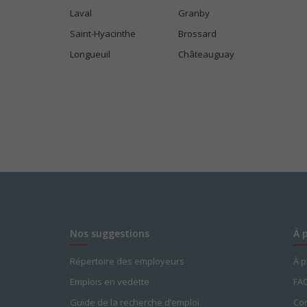
Laval
Granby
Saint-Hyacinthe
Brossard
Longueuil
Châteauguay
Nos suggestions
À 
Répertoire des employeurs
À 
Emplois en vedette
FA
Guide de la recherche d’emploi
Con