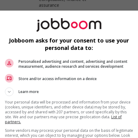
assurance
Analyste financier principal
Montréal
, QC
Comptabilité, finance et
Jobboom asks for your consent to use your
assurance
personal data to:
Personalised advertising and content, advertising and content
Analyste financier principal
measurement, audience research and services development
Montréal / Saint Laurent
, QC
Comptabilité, finance et
Store and/or access information on a device
assurance
Learn more
Analyste financier – hybride 2 jours à
Your personal data will be processed and information from your device
distance / financial analyst – hybrid 2
(cookies, unique identifiers, and other device data) may be stored by,
days from home
accessed by and shared with 207 partners, or used specifically by this
site. We and our partners may use precise geolocation data.
List of
Saint-Laurent
, QC
partners.
Comptabilité, finance et
Some vendors may process your personal data on the basis of legitimate
assurance
interest, which you can object to by managing your options below. Look