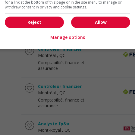
for a link at the bottom of this page or in the site menu to manage or
withdraw consent in privacy and cookie settings.
Analyste financier
Saint-Laurent
, QC
Reject
Allow
Comptabilité, finance et
assurance
Manage options
Contrôleur financier
Montréal
, QC
Comptabilité, finance et
assurance
Contrôleur financier
Montréal
, QC
Comptabilité, finance et
assurance
Analyste fp&a
Mont-Royal
, QC