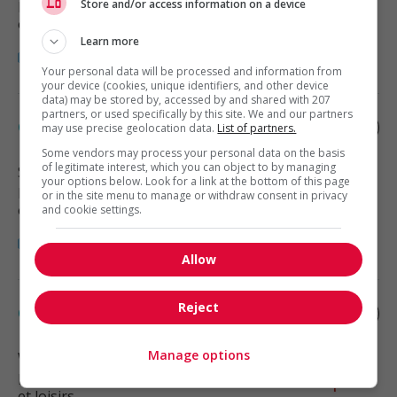
Store and/or access information on a device
Restauration, hôtellerie, tourisme
et loisirs
Learn more
Your personal data will be processed and information from
your device (cookies, unique identifiers, and other device
data) may be stored by, accessed by and shared with 207
partners, or used specifically by this site. We and our partners
Cook
may use precise geolocation data.
List of partners.
Some vendors may process your personal data on the basis
of legitimate interest, which you can object to by managing
Surrey
, BC
your options below. Look for a link at the bottom of this page
Restauration, hôtellerie, tourisme
or in the site menu to manage or withdraw consent in privacy
et loisirs
and cookie settings.
Allow
Reject
Cook
Manage options
Whistler
, BC
Restauration, hôtellerie, tourisme
et loisirs