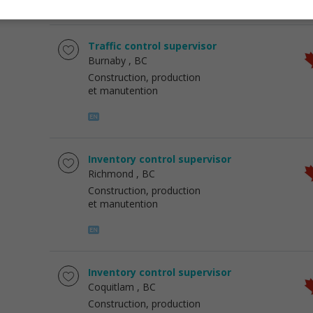
Traffic control supervisor
Burnaby
, BC
Construction, production
et manutention
Inventory control supervisor
Richmond
, BC
Construction, production
et manutention
Inventory control supervisor
Coquitlam
, BC
Construction, production