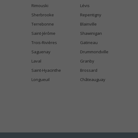
Rimouski
Lévis
Sherbrooke
Repentigny
Terrebonne
Blainville
Saint-Jérôme
Shawinigan
Trois-Rivières
Gatineau
Saguenay
Drummondville
Laval
Granby
Saint-Hyacinthe
Brossard
Longueuil
Châteauguay