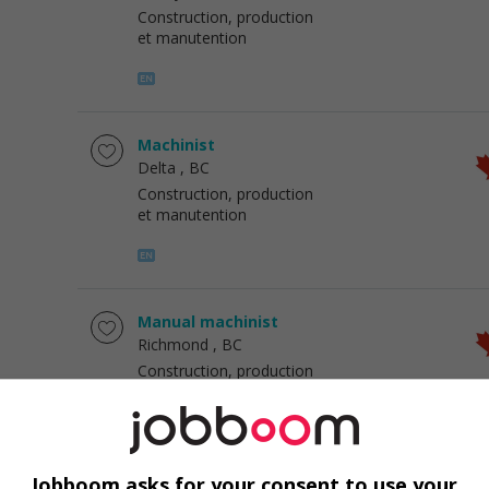
Construction, production
et manutention
Machinist
Delta
, BC
Construction, production
et manutention
Manual machinist
Richmond
, BC
Construction, production
et manutention
Jobboom asks for your consent to use your