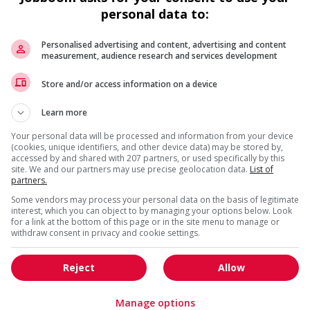
Machining tool operator, cnc
personal data to:
(computerized numerical control)
Aldergrove
, BC
Personalised advertising and content, advertising and content
Construction, production
measurement, audience research and services development
et manutention
Store and/or access information on a device
Learn more
Inventory control supervisor
Your personal data will be processed and information from your device
Surrey
, BC
(cookies, unique identifiers, and other device data) may be stored by,
accessed by and shared with 207 partners, or used specifically by this
Construction, production
site. We and our partners may use precise geolocation data.
List of
et manutention
partners.
Some vendors may process your personal data on the basis of legitimate
interest, which you can object to by managing your options below. Look
for a link at the bottom of this page or in the site menu to manage or
withdraw consent in privacy and cookie settings.
Inventory control supervisor
Langley
, BC
Reject
Allow
Construction, production
et manutention
Manage options