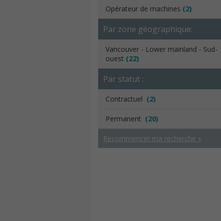
Opérateur de machines
(2)
Par zone géographique:
Vancouver - Lower mainland - Sud-
ouest
(22)
Par statut :
Contractuel
(2)
Permanent
(20)
Recommencer ma recherche »