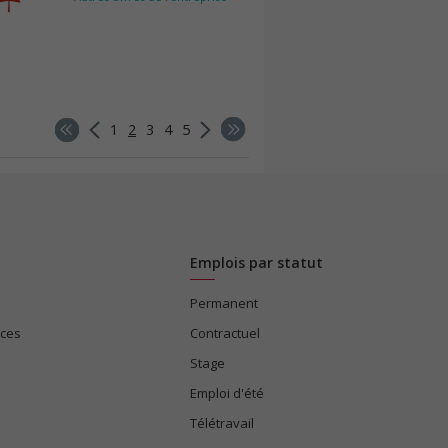
1
2
3
4
5
Emplois par statut
Permanent
ices
Contractuel
Stage
Emploi d'été
Télétravail