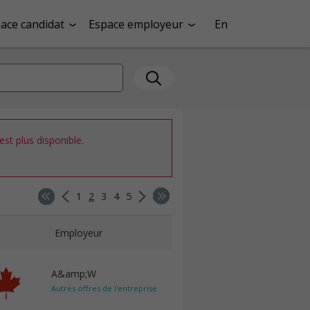
ace candidat
Espace employeur
En
st plus disponible.
1
2
3
4
5
Employeur
A&amp;W
Autres offres de l'entreprise