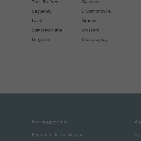
Trois-Rivières
Gatineau
Saguenay
Drummondville
Laval
Granby
Saint-Hyacinthe
Brossard
Longueuil
Châteauguay
Nos suggestions
À 
Répertoire des employeurs
À 