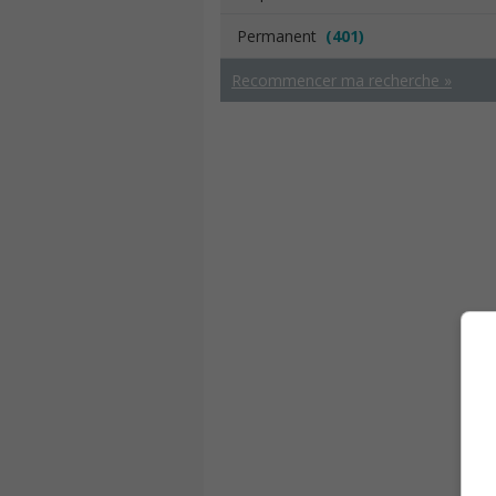
Permanent
(401)
Recommencer ma recherche »