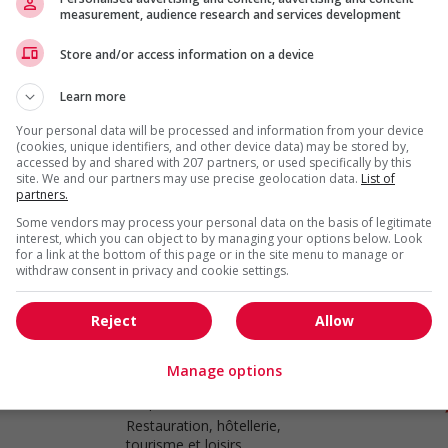
measurement, audience research and services development
Store and/or access information on a device
Food service supervisor
Surrey
, BC
Learn more
Restauration, hôtellerie,
tourisme et loisirs
Your personal data will be processed and information from your device
(cookies, unique identifiers, and other device data) may be stored by,
accessed by and shared with 207 partners, or used specifically by this
site. We and our partners may use precise geolocation data.
List of
partners.
Food service supervisor
Some vendors may process your personal data on the basis of legitimate
interest, which you can object to by managing your options below. Look
Delta
, BC
for a link at the bottom of this page or in the site menu to manage or
Restauration, hôtellerie,
withdraw consent in privacy and cookie settings.
tourisme et loisirs
Reject
Allow
Manage options
Food service supervisor
Coquitlam
, BC
Restauration, hôtellerie,
tourisme et loisirs