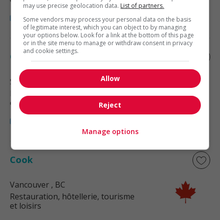
may use precise geolocation data.
List of partners.
Some vendors may process your personal data on the basis
of legitimate interest, which you can object to by managing
your options below. Look for a link at the bottom of this page
or in the site menu to manage or withdraw consent in privacy
and cookie settings.
Cook
Allow
Surrey
, BC
Restauration, hôtellerie, tourisme
et loisirs
Reject
Manage options
Cook
Vancouver
, BC
Restauration, hôtellerie, tourisme
et loisirs