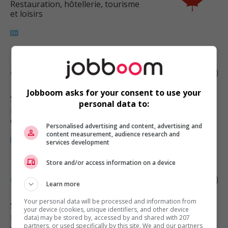
Restauration, hôtellerie, tourisme
et loisirs
Cook
Jobboom asks for your consent to use your
Surrey
, BC
personal data to:
Restauration, hôtellerie, tourisme
et loisirs
Personalised advertising and content, advertising and
content measurement, audience research and
services development
Store and/or access information on a device
Cook
Learn more
Your personal data will be processed and information from
Surrey
, BC
your device (cookies, unique identifiers, and other device
Restauration, hôtellerie, tourisme
data) may be stored by, accessed by and shared with 207
partners, or used specifically by this site. We and our partners
et loisirs