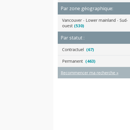
Par zone géographique:
Vancouver - Lower mainland - Sud-
ouest
(530)
Par statut :
Contractuel
(67)
Permanent
(463)
Recommencer ma recherche »