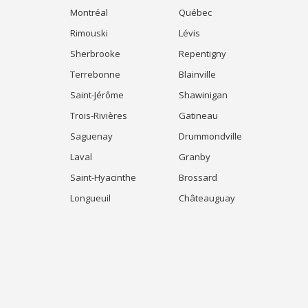
Montréal
Québec
Rimouski
Lévis
Sherbrooke
Repentigny
Terrebonne
Blainville
Saint-Jérôme
Shawinigan
Trois-Rivières
Gatineau
Saguenay
Drummondville
Laval
Granby
Saint-Hyacinthe
Brossard
Longueuil
Châteauguay