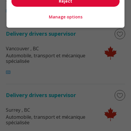
Reject
Manage options
Delivery drivers supervisor
Vancouver
, BC
Automobile, transport et mécanique
spécialisée
Delivery drivers supervisor
Surrey
, BC
Automobile, transport et mécanique
spécialisée