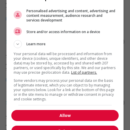
Automobile, transport et mécanique
spécialisée
Personalised advertising and content, advertising and
content measurement, audience research and
services development
Store and/or access information on a device
Supervisor, truck drivers
Learn more
Your personal data will be processed and information from
Surrey
, BC
your device (cookies, unique identifiers, and other device
Automobile, transport et mécanique
data) may be stored by, accessed by and shared with 207
partners, or used specifically by this site. We and our partners
spécialisée
may use precise geolocation data.
List of partners.
Some vendors may process your personal data on the basis
of legitimate interest, which you can object to by managing
your options below. Look for a link at the bottom of this page
or in the site menu to manage or withdraw consent in privacy
and cookie settings.
Supervisor, truck drivers
Allow
Surrey
, BC
Automobile, transport et mécanique
spécialisée