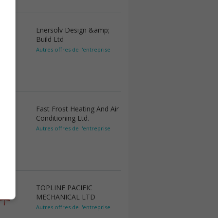
Enersolv Design &amp;
Build Ltd
Autres offres de l'entreprise
Fast Frost Heating And Air
Conditioning Ltd.
Autres offres de l'entreprise
TOPLINE PACIFIC
MECHANICAL LTD
Autres offres de l'entreprise