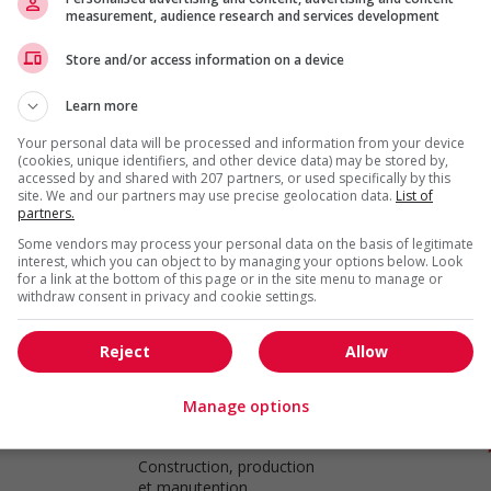
measurement, audience research and services development
Store and/or access information on a device
Plumber
Burnaby
, BC
Learn more
Construction, production
et manutention
Your personal data will be processed and information from your device
(cookies, unique identifiers, and other device data) may be stored by,
accessed by and shared with 207 partners, or used specifically by this
site. We and our partners may use precise geolocation data.
List of
partners.
Plumber
Some vendors may process your personal data on the basis of legitimate
interest, which you can object to by managing your options below. Look
Surrey
, BC
for a link at the bottom of this page or in the site menu to manage or
Construction, production
withdraw consent in privacy and cookie settings.
et manutention
Reject
Allow
Manage options
Plumber
Abbotsford
, BC
Construction, production
et manutention