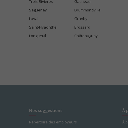
Trois-Rivières
Gatineau
Saguenay
Drummondville
Laval
Granby
Saint-Hyacinthe
Brossard
Longueuil
Châteauguay
Nos suggestions
À 
Répertoire des employeurs
À 