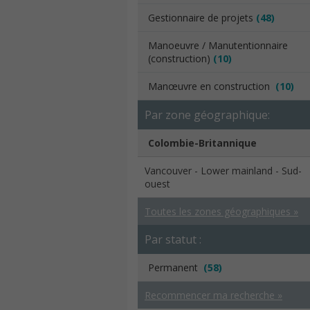
Gestionnaire de projets
(48)
Manoeuvre / Manutentionnaire
(construction)
(10)
Manœuvre en construction
(10)
Par zone géographique:
Colombie-Britannique
Vancouver - Lower mainland - Sud-
ouest
Toutes les zones géographiques »
Par statut :
Permanent
(58)
Recommencer ma recherche »