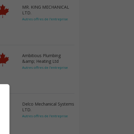
MR. KING MECHANICAL
LTD.
Autres offres de l'entreprise
Ambitious Plumbing
&amp; Heating Ltd
Autres offres de l'entreprise
Delco Mechanical Systems
LTD.
Autres offres de l'entreprise