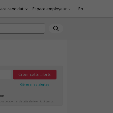
ace candidat
Espace employeur
En
Créer cette alerte
Gérer mes alertes
ine
ous désabonner de cette alerte en tout temps.