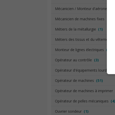
Mécanicien / Monteur d'aéronefs
(
Mécanicien de machines fixes
(7)
Métiers de la métallurgie
(1)
Métiers des tissus et du vêtement
Monteur de lignes électriques
(3)
Opérateur au contrôle
(3)
Opérateur d'équipements lourds
(5
Opérateur de machines
(51)
Opérateur de machines à imprimer
Opérateur de pelles mécaniques
(4
Ouvrier sondeur
(1)