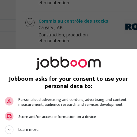
et manutention
Commis au contrôle des stocks
Calgary
, AB
Construction, production
et manutention
Chargeur
Calgary
, AB
Construction, production
Jobboom asks for your consent to use your
et manutention
personal data to:
Coordonnateur, inventaire
Personalised advertising and content, advertising and content
Saskatoon
, SK
measurement, audience research and services development
Construction, production
et manutention
Store and/or access information on a device
Learn more
Préposé, réception et manutention