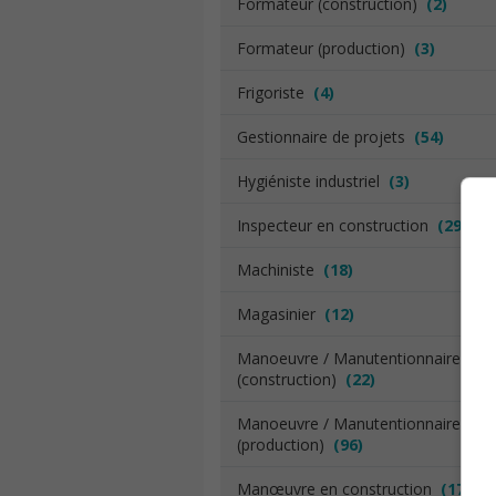
Formateur (construction)
(2)
Formateur (production)
(3)
Frigoriste
(4)
Gestionnaire de projets
(54)
Hygiéniste industriel
(3)
Inspecteur en construction
(29)
Machiniste
(18)
Magasinier
(12)
Manoeuvre / Manutentionnaire
(construction)
(22)
Manoeuvre / Manutentionnaire
(production)
(96)
Manœuvre en construction
(17)