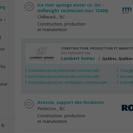
Ice river springs water co. inc. -
71)
millwright technician (noc 72400)
Chilliwack
, BC
. /
Construction, production
et manutention
)
eur
CONSTRUCTION, PRODUCTION ET MANUT
EST PRÉSENTÉ PAR
Lambert Somec
Québec, Québec
 les
Estimateur(trice) électricité commerciale
Chargé(
Estimateur(trice) électricité commerciale
Dessin
Estimateur(trice) en ventilation commerciale
Estimat
seur
Associe, support des livraisons
Penticton
, BC
Construction, production
et manutention
x &