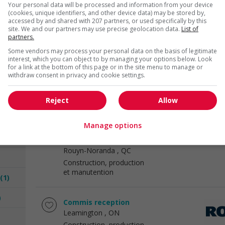
Your personal data will be processed and information from your device
Saskatoon
, SK
(cookies, unique identifiers, and other device data) may be stored by,
2)
Construction, production
accessed by and shared with 207 partners, or used specifically by this
et manutention
site. We and our partners may use precise geolocation data.
List of
partners.
Some vendors may process your personal data on the basis of legitimate
Associé, réception et manutention
interest, which you can object to by managing your options below. Look
for a link at the bottom of this page or in the site menu to manage or
Rouyn-Noranda
, QC
withdraw consent in privacy and cookie settings.
(2)
Construction, production
et manutention
Reject
Allow
Fibre de verre abitibi inc. -
Manage options
charpentier-menuisier/charpentière-
)
menuisière (cnp 72310)
Rouyn-Noranda
, QC
Construction, production
et manutention
(1)
)
Commis reception
Leamington
, ON
Construction, production