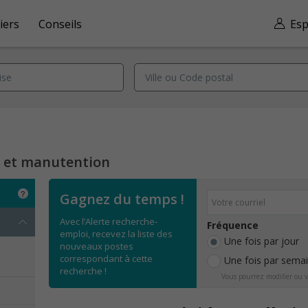
iers
Conseils
Esp
n et manutention
Gagnez du temps !
Avec l’Alerte recherche-
Fréquence
emploi, recevez la liste des
Une fois par jour
nouveaux postes
correspondant à cette
Une fois par sema
recherche !
Vous pourrez modifier ou v