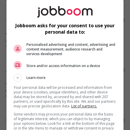
Conseiller spécialisé
Jobboom asks for your consent to use your
personal data to:
Vancouver
, BC
(13 km)
Personalised advertising and content, advertising and
Vente, achat et service à la clientèle
content measurement, audience research and
services development
Store and/or access information on a device
Associe' au service a' la cliente'le'
Learn more
Vancouver
, BC
Your personal data will be processed and information from
(13 km)
your device (cookies, unique identifiers, and other device
Vente, achat et service à la clientèle
data) may be stored by, accessed by and shared with 207
partners, or used specifically by this site. We and our partners
may use precise geolocation data.
List of partners.
Some vendors may process your personal data on the basis
Caissier en chef
of legitimate interest, which you can object to by managing
your options below. Look for a link at the bottom of this page
or in the site menu to manage or withdraw consent in privacy