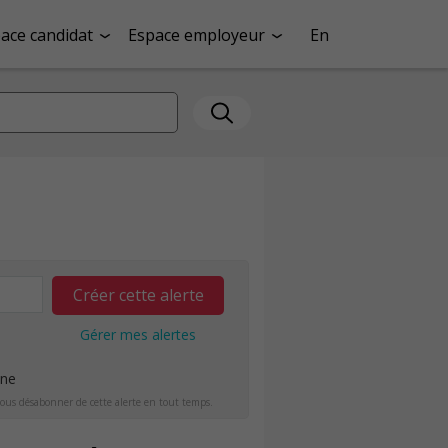
ace candidat
Espace employeur
En
Créer cette alerte
Gérer mes alertes
ine
ous désabonner de cette alerte en tout temps.