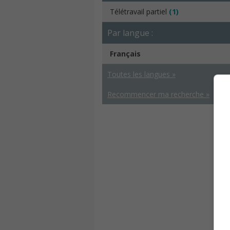
Télétravail partiel
(1)
Par langue :
Français
Toutes les langues »
Recommencer ma recherche »