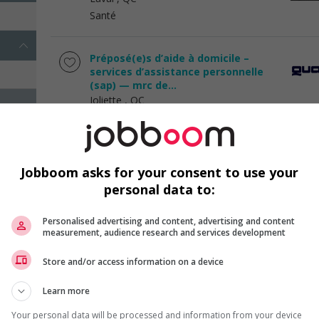
Santé
Préposé(e)s d’aide à domicile –
services d’assistance personnelle
(sap) — mrc de...
Joliette
, QC
Santé
Préposé(e) d’aide à domicile
Jobboom asks for your consent to use your
Joliette
, QC
personal data to:
Santé
Personalised advertising and content, advertising and content
measurement, audience research and services development
Infirmier.ère en pharmacie montréal
Montréal
, QC
Store and/or access information on a device
Santé
Learn more
Infirmier.ière en clinique privée, bloc
Your personal data will be processed and information from your device