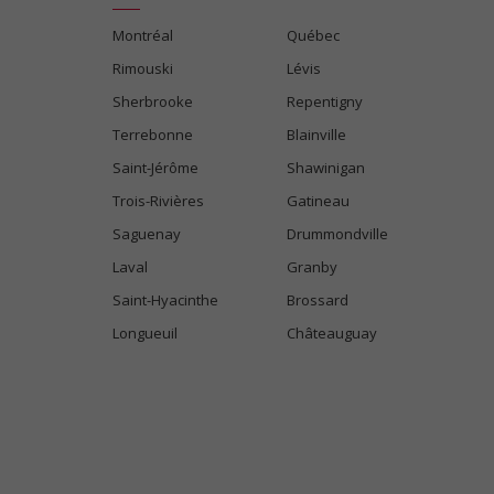
Montréal
Québec
Rimouski
Lévis
Sherbrooke
Repentigny
Terrebonne
Blainville
Saint-Jérôme
Shawinigan
Trois-Rivières
Gatineau
Saguenay
Drummondville
Laval
Granby
Saint-Hyacinthe
Brossard
Longueuil
Châteauguay