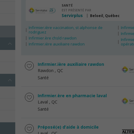
SANTÉ
EST PRÉSENTÉ PAR
Servirplus
Beloeil, Québec
Infirmier.ière vaccination, st alphonse de
Infirmi
rodriguez
Infirmi
Infirmier.ère chsld rawdon
Infirmi
Infirmier.ière auxiliaire rawdon
opérat
Infirmier.ière auxiliaire rawdon
Rawdon
, QC
Santé
Infirmier.ère en pharmacie laval
Laval
, QC
Santé
Préposé(e) d’aide à domicile
Laval
, QC