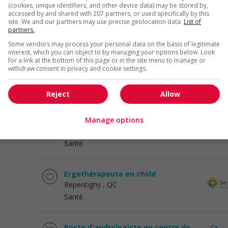
opératoire
(cookies, unique identifiers, and other device data) may be stored by,
accessed by and shared with 207 partners, or used specifically by this
Mont-Royal
, QC
site. We and our partners may use precise geolocation data.
List of
Santé
partners.
Some vendors may process your personal data on the basis of legitimate
interest, which you can object to by managing your options below. Look
Infirmier.ère en pharmacie montréal
for a link at the bottom of this page or in the site menu to manage or
Montréal
, QC
withdraw consent in privacy and cookie settings.
Santé
Reject
Allow
Massothérapeute – massage sur
Manage options
chaise en entreprise
Montréal
, QC
Santé
Ergothérapeute en chsld
Repentigny
, QC
Santé
Poste d'andrologiste en centre de