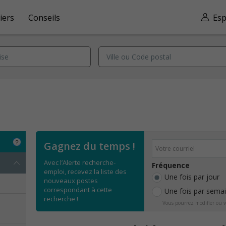
iers
Conseils
Esp
Gagnez du temps !
Avec l’Alerte recherche-
Fréquence
emploi, recevez la liste des
Une fois par jour
nouveaux postes
correspondant à cette
Une fois par sema
recherche !
Vous pourrez modifier ou v