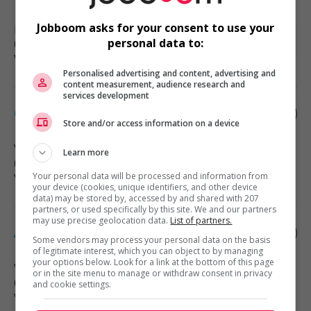
Jobboom asks for your consent to use your
North Vancouver
, BC
personal data to:
(13 km)
Vente, achat et service à la clientèle
Personalised advertising and content, advertising and
content measurement, audience research and
services development
Conseiller spécialisé
Store and/or access information on a device
Vancouver
, BC
Learn more
(13 km)
Your personal data will be processed and information from
Vente, achat et service à la clientèle
your device (cookies, unique identifiers, and other device
data) may be stored by, accessed by and shared with 207
partners, or used specifically by this site. We and our partners
may use precise geolocation data.
List of partners.
Associe' au service a' la cliente'le'
Some vendors may process your personal data on the basis
of legitimate interest, which you can object to by managing
your options below. Look for a link at the bottom of this page
Vancouver
, BC
or in the site menu to manage or withdraw consent in privacy
(13 km)
and cookie settings.
Vente, achat et service à la clientèle