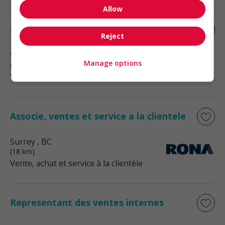
Allow
Caissier en chef
Reject
Vancouver
, BC
Manage options
(13 km)
Vente, achat et service à la clientèle
Associe, ventes et service a la clientele
Surrey
, BC
(18 km)
Vente, achat et service à la clientèle
Representant des ventes internes