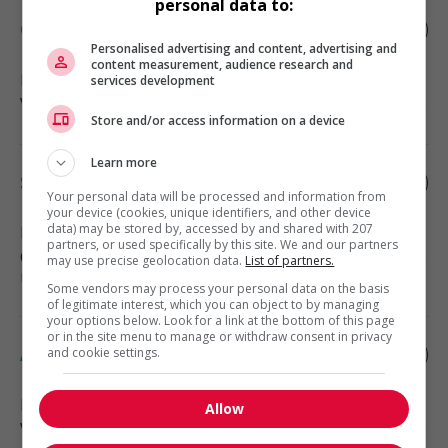
personal data to:
Caissier
Personalised advertising and content, advertising and
content measurement, audience research and
Kamloops
, BC
services development
Vente, achat et service à la clientèle
Store and/or access information on a device
Learn more
Scieriecour
Your personal data will be processed and information from
your device (cookies, unique identifiers, and other device
data) may be stored by, accessed by and shared with 207
Kelowna
, BC
partners, or used specifically by this site. We and our partners
Construction, production et
may use precise geolocation data.
List of partners.
manutention
Some vendors may process your personal data on the basis
of legitimate interest, which you can object to by managing
your options below. Look for a link at the bottom of this page
or in the site menu to manage or withdraw consent in privacy
Associe de lequipe de nuit
and cookie settings.
Kelowna
, BC
Allow
Vente, achat et service à la clientèle