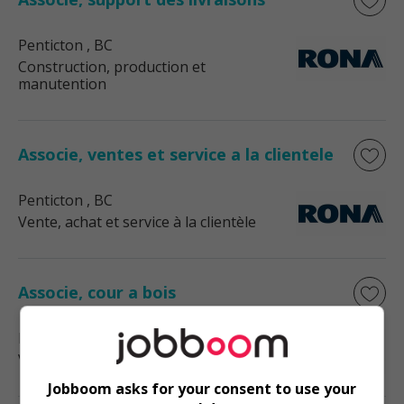
Penticton
, BC
Construction, production et
manutention
Associe, ventes et service a la clientele
Penticton
, BC
Vente, achat et service à la clientèle
Associe, cour a bois
Kamloops
, BC
Vente, achat et service à la clientèle
Jobboom asks for your consent to use your