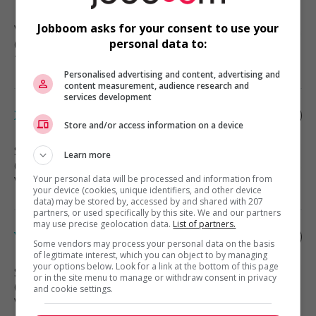
Jobboom asks for your consent to use your
Vancouver
, BC
personal data to:
(20 km)
Technologies et médias numériques
Personalised advertising and content, advertising and
content measurement, audience research and
services development
X
Store and/or access information on a device
Surrey
, BC
Learn more
(20 km)
Your personal data will be processed and information from
Vente, achat et service à la clientèle
your device (cookies, unique identifiers, and other device
data) may be stored by, accessed by and shared with 207
partners, or used specifically by this site. We and our partners
may use precise geolocation data.
List of partners.
Yard
Some vendors may process your personal data on the basis
of legitimate interest, which you can object to by managing
your options below. Look for a link at the bottom of this page
Surrey
, BC
or in the site menu to manage or withdraw consent in privacy
(20 km)
and cookie settings.
Vente, achat et service à la clientèle