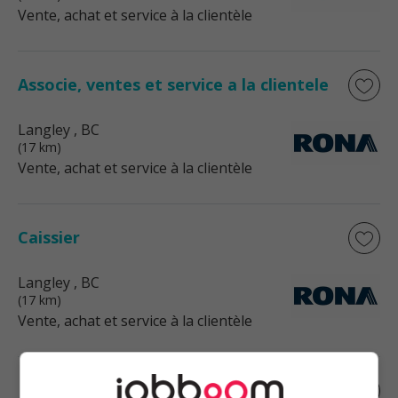
Vente, achat et service à la clientèle
Associe, ventes et service a la clientele
Langley
, BC
(17 km)
Vente, achat et service à la clientèle
Caissier
Langley
, BC
(17 km)
Vente, achat et service à la clientèle
Business intelligence developer (tableau)