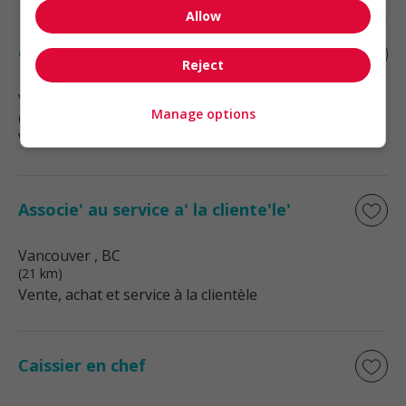
Allow
Conseiller spécialisé
Reject
Vancouver
, BC
Manage options
(21 km)
Vente, achat et service à la clientèle
Associe' au service a' la cliente'le'
Vancouver
, BC
(21 km)
Vente, achat et service à la clientèle
Caissier en chef