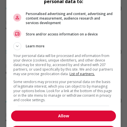
personal data to:
Caissier
Personalised advertising and content, advertising and
content measurement, audience research and
Kamloops
, BC
services development
Vente, achat et service à la clientèle
Store and/or access information on a device
Learn more
Scieriecour
Your personal data will be processed and information from
your device (cookies, unique identifiers, and other device
data) may be stored by, accessed by and shared with 207
Kelowna
, BC
partners, or used specifically by this site. We and our partners
Construction, production et
may use precise geolocation data.
List of partners.
manutention
Some vendors may process your personal data on the basis
of legitimate interest, which you can object to by managing
your options below. Look for a link at the bottom of this page
or in the site menu to manage or withdraw consent in privacy
Associe de lequipe de nuit
and cookie settings.
Kelowna
, BC
Allow
Vente, achat et service à la clientèle