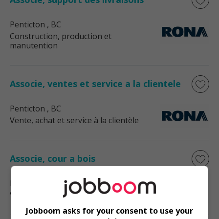
Penticton
, BC
Construction, production et
manutention
Associe, ventes et service a la clientele
Penticton
, BC
Vente, achat et service à la clientèle
Associe, cour a bois
Kamloops
, BC
Vente, achat et service à la clientèle
Jobboom asks for your consent to use your