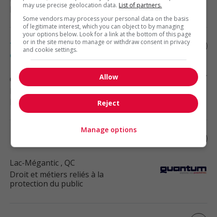
may use precise geolocation data.
List of partners.
protection du public
Some vendors may process your personal data on the basis
of legitimate interest, which you can object to by managing
your options below. Look for a link at the bottom of this page
or in the site menu to manage or withdraw consent in privacy
Technicien juridique à québec, droit
and cookie settings.
corporatif
Allow
Québec
, QC
Droit et métiers reliés à la
protection du public
Reject
Manage options
Notaire – lac-mégantic
Lac-Mégantic
, QC
Droit et métiers reliés à la
protection du public