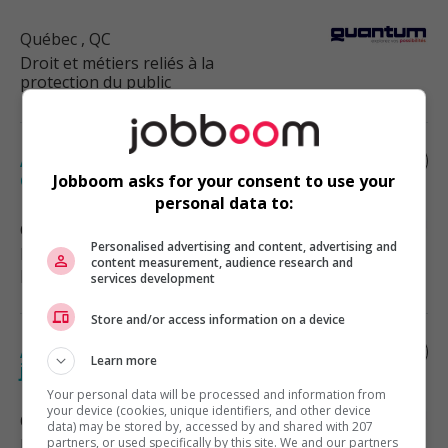
Québec
, QC
Droit et métiers reliés à la
protection du public
Adjoint(e) juridique en droit du travail et
de l'emploi
Jobboom asks for your consent to use your
personal data to:
Québec
, QC
Personalised advertising and content, advertising and
Droit et métiers reliés à la
content measurement, audience research and
protection du public
services development
Store and/or access information on a device
Adjoint(e) administratif(ve) – soutien
Learn more
juridique (droit du travail et de l'emploi)
Your personal data will be processed and information from
your device (cookies, unique identifiers, and other device
Québec
, QC
data) may be stored by, accessed by and shared with 207
Droit et métiers reliés à la
partners, or used specifically by this site. We and our partners