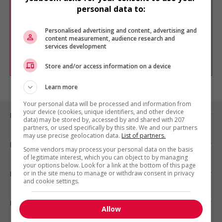
Veuillez faire une nouvelle recherche.
personal data to:
Vous pouvez en tout temps utiliser nos
outils pour raffiner votre recherche, ou
Personalised advertising and content, advertising and
chercher un poste selon votre profil
content measurement, audience research and
d'intérêt en emploi en vous
inscrivant
services development
comme membre Jobboom.
Store and/or access information on a device
Learn more
Your personal data will be processed and information from
your device (cookies, unique identifiers, and other device
Emplois par ville
data) may be stored by, accessed by and shared with 207
partners, or used specifically by this site. We and our partners
may use precise geolocation data.
List of partners.
Emplois par secteur
Some vendors may process your personal data on the basis
of legitimate interest, which you can object to by managing
your options below. Look for a link at the bottom of this page
or in the site menu to manage or withdraw consent in privacy
Emplois par statut
and cookie settings.
Emplois par type
Allow