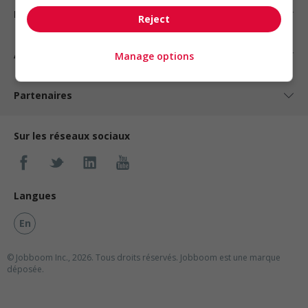
Nos suggestions
Reject
À propos
Manage options
Partenaires
Sur les réseaux sociaux
Langues
En
© Jobboom Inc., 2026. Tous droits réservés.
Jobboom est une marque
déposée.