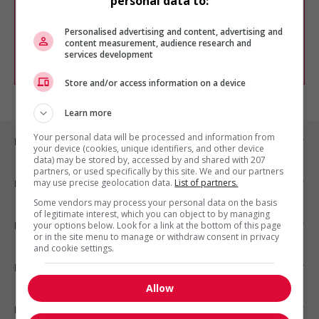
personal data to:
Vous pouvez en tout temps utiliser nos
outils pour raffiner votre recherche, ou
chercher un poste selon votre profil
Personalised advertising and content, advertising and
d'intérêt en emploi en vous
inscrivant
content measurement, audience research and
services development
comme membre Jobboom.
Store and/or access information on a device
Learn more
Your personal data will be processed and information from
Emplois par ville
your device (cookies, unique identifiers, and other device
data) may be stored by, accessed by and shared with 207
partners, or used specifically by this site. We and our partners
may use precise geolocation data.
List of partners.
Emplois par secteur
Some vendors may process your personal data on the basis
of legitimate interest, which you can object to by managing
Emplois par statut
your options below. Look for a link at the bottom of this page
or in the site menu to manage or withdraw consent in privacy
and cookie settings.
Emplois par type
Allow
Nos suggestions