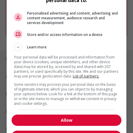
personal data to:
Vous pouvez en tout temps utiliser nos
outils pour raffiner votre recherche, ou
chercher un poste selon votre profil
Personalised advertising and content, advertising and
d'intérêt en emploi en vous
inscrivant
content measurement, audience research and
services development
comme membre Jobboom.
Store and/or access information on a device
Learn more
Your personal data will be processed and information from
Emplois par ville
your device (cookies, unique identifiers, and other device
data) may be stored by, accessed by and shared with 207
partners, or used specifically by this site. We and our partners
may use precise geolocation data.
List of partners.
Emplois par secteur
Some vendors may process your personal data on the basis
of legitimate interest, which you can object to by managing
Emplois par statut
your options below. Look for a link at the bottom of this page
or in the site menu to manage or withdraw consent in privacy
and cookie settings.
Emplois par type
Allow
Nos suggestions